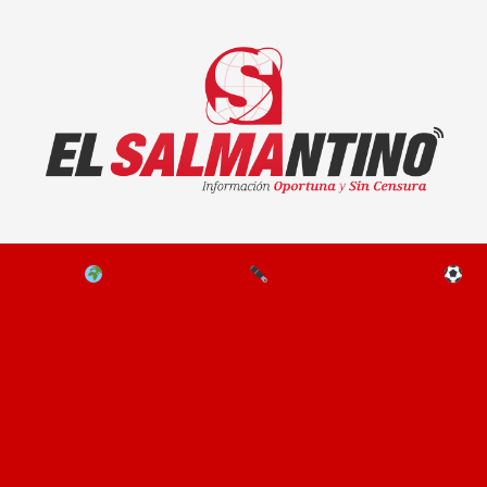
El Salmantino - medios/noticias/editorial
NAL
EL MUNDO
EDITORIALES
D