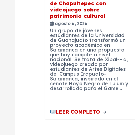
n
de Chapultepec con
videojuego sobre
d
patrimonio cultural
agosto 6, 2026
e
Un grupo de jóvenes
estudiantes de la Universidad
de Guanajuato transformó un
proyecto académico en
e
Salamanca en una propuesta
que hoy compite a nivel
nacional. Se trata de Xibal-Ha,
n
videojuego creado por
estudiantes de Artes Digitales
del Campus Irapuato–
Salamanca, inspirado en el
t
cenote Hoyo Negro de Tulum y
desarrollado para el Game…
r
LEER COMPLETO
a