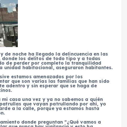
y de noche ha llegado la delincuencia en las
, donde los delitos de todo tipo y a todas
do de perder por completo la tranquilidad
sta unidad habitacional, aseguraron habitantes.
lusive estamos amenazados por los
tar que son varias las familias que han sido
e adentro y sin esperar que se haga de
inos.
 a mi casa una vez y ya no sabemos a quién
 patrullas que vayan patrullando por ahí, yo
tarde a la calle, porque ya estamos hasta
n.
namiento donde preguntan “¿Qué vamos a
lar que nunca hay vigilancia y esto ha