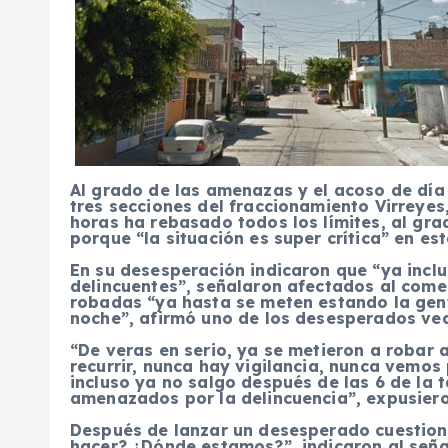
Al grado de las amenazas y el acoso de día 
tres secciones del fraccionamiento Virreyes
horas ha rebasado todos los límites, al gra
porque “la situación es super crítica” en e
En su desesperación indicaron que “ya inc
delincuentes”, señalaron afectados al comen
robadas “ya hasta se meten estando la gent
noche”, afirmó uno de los desesperados vec
“De veras en serio, ya se metieron a robar
recurrir, nunca hay vigilancia, nunca vemos
incluso ya no salgo después de las 6 de la 
amenazados por la delincuencia”, expusiero
Después de lanzar un desesperado cuestio
hacer? ¿Dónde estamos?”, indicaron al seña