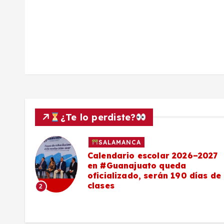
d
a
s
¿Te lo perdiste?
SALAMANCA
Calendario escolar 2026–2027
al
en #Guanajuato queda
el
oficializado, serán 190 días de
clases
2
o