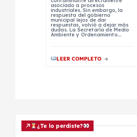
e
contaminante directamente
asociado a procesos
industriales. Sin embargo, la
n
respuesta del gobierno
municipal lejos de dar
respuestas, volvió a dejar más
dudas. La Secretaría de Medio
t
Ambiente y Ordenamiento…
r
LEER COMPLETO
a
d
a
s
¿Te lo perdiste?