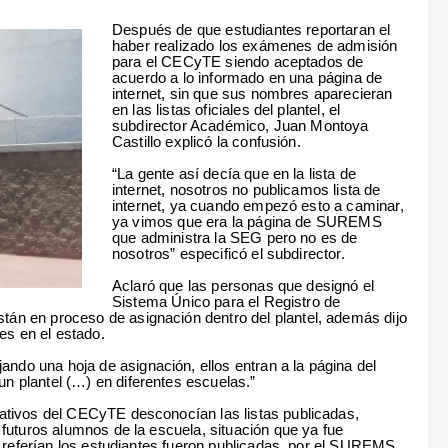
Después de que estudiantes reportaran el
haber realizado los exámenes de admisión
para el CECyTE siendo aceptados de
acuerdo a lo informado en una página de
internet, sin que sus nombres aparecieran
en las listas oficiales del plantel, el
subdirector Académico, Juan Montoya
Castillo explicó la confusión.
“La gente así decía que en la lista de
internet, nosotros no publicamos lista de
internet, ya cuando empezó esto a caminar,
ya vimos que era la página de SUREMS
que administra la SEG pero no es de
nosotros” especificó el subdirector.
Aclaró que las personas que designó el
Sistema Único para el Registro de
án en proceso de asignación dentro del plantel, además dijo
es en el estado.
o una hoja de asignación, ellos entran a la página del
n plantel (…) en diferentes escuelas.”
ativos del CECyTE desconocían las listas publicadas,
futuros alumnos de la escuela, situación que ya fue
se referían los estudiantes fueron publicadas por el SUREMS