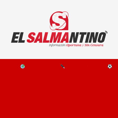
El Salmantino - medios/noticias/editorial
NAL
EL MUNDO
EDITORIALES
D