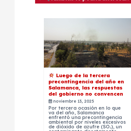
g
a
c
i
ó
Luego de la tercera
n
precontingencia del año en
Salamanca, las respuestas
del gobierno no convencen
d
noviembre 13, 2025
Por tercera ocasión en lo que
e
va del año, Salamanca
enfrentó una precontingencia
ambiental por niveles excesivos
de dióxido de azufre (SO₂), un