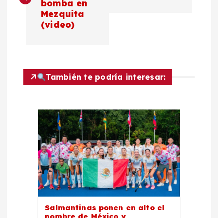
bomba en
v
Mezquita
(video)
e
g
a
También te podría interesar:
c
i
ó
n
d
Salmantinas ponen en alto el
nombre de México y