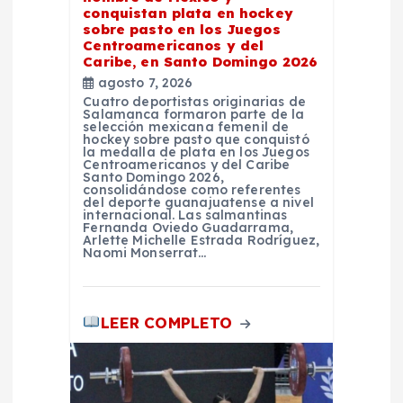
e
conquistan plata en hockey
sobre pasto en los Juegos
e
Centroamericanos y del
Caribe, en Santo Domingo 2026
agosto 7, 2026
n
Cuatro deportistas originarias de
Salamanca formaron parte de la
selección mexicana femenil de
t
hockey sobre pasto que conquistó
la medalla de plata en los Juegos
Centroamericanos y del Caribe
r
Santo Domingo 2026,
consolidándose como referentes
del deporte guanajuatense a nivel
internacional. Las salmantinas
a
Fernanda Oviedo Guadarrama,
Arlette Michelle Estrada Rodríguez,
Naomi Monserrat…
d
a
LEER COMPLETO
s