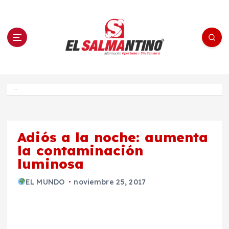
S
a
l
t
a
r
a
l
c
o
El Salmantino - medios/noticias/editorial
n
t
e
Inicio
n
i
d
o
Adiós a la noche: aumenta
la contaminación
luminosa
EL MUNDO
noviembre 25, 2017