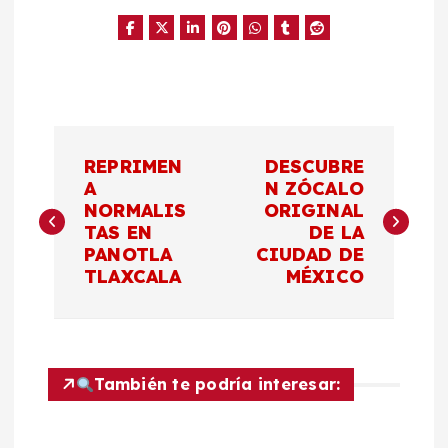
N
REPRIMEN
DESCUBRE
a
A
N ZÓCALO
NORMALIS
ORIGINAL
TAS EN
DE LA
v
PANOTLA
CIUDAD DE
TLAXCALA
MÉXICO
e
g
a
También te podría interesar:
c