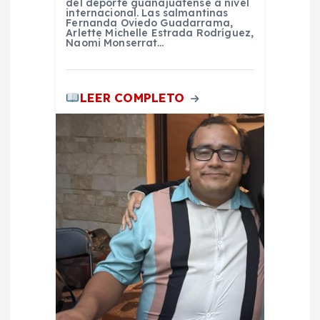
del deporte guanajuatense a nivel
internacional. Las salmantinas
a
Fernanda Oviedo Guadarrama,
Arlette Michelle Estrada Rodríguez,
Naomi Monserrat…
d
a
LEER COMPLETO
s