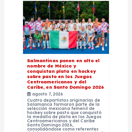
i
ó
n
d
Salmantinas ponen en alto el
nombre de México y
e
conquistan plata en hockey
sobre pasto en los Juegos
e
Centroamericanos y del
Caribe, en Santo Domingo 2026
agosto 7, 2026
n
Cuatro deportistas originarias de
Salamanca formaron parte de la
selección mexicana femenil de
t
hockey sobre pasto que conquistó
la medalla de plata en los Juegos
Centroamericanos y del Caribe
r
Santo Domingo 2026,
consolidándose como referentes