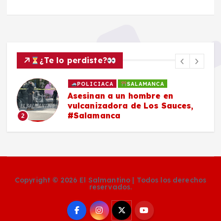
¿Te lo perdiste?
POLICIACA
SALAMANCA
Asesinan a un hombre en
vulcanizadora de Los Sauces,
#Salamanca
2
Copyright © 2026 El Salmantino | Todos los derechos
reservados.