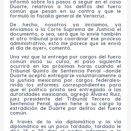
informó sobre los pasos a seguir en el caso
Duarte, relativos a los delitos del fuero
común que pesan en su contra y que le
formuló la fiscalía general de Veracruz.
De hecho, nosotros ya iniciamos, ya
enviamos a la Corte Suprema de Justicia el
documento, o sea, será que lo envíe también
el otro tribunal para coordinar ese proceso
administrativo, esto me parece que se envió
el día de ayer», comentó.
Una vez que la entrega por cargos del fuero
común inició su curso, el paso siguiente
ocurrirá en las próximas horas cuando el
Tribunal Quinto de Sentencia Penal -donde
Duarte aceptó entregarse voluntariamente a
la justicia mexicana por cargos federales-
rinda los informes correspondientes para
que el político priista sea entregado a las
autoridades mexicanas, agregó Álvarez Ruiz,
juez presidente del Tribunal Tercero de
Sentencia Penal, quien tiene a su cargo la
extradición de Duarte por delitos del fuero
común.
A través de la vía diplomática y la vía
diplomática es un poco tardado, tardado le
diré 15 a 20 días el poder informar a la