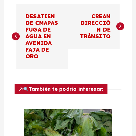
N
DESATIEN
CREAN
a
DE CMAPAS
DIRECCIÓ
FUGA DE
N DE
AGUA EN
TRÁNSITO
v
AVENIDA
FAJA DE
e
ORO
g
a
También te podría interesar:
c
i
ó