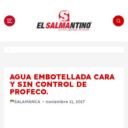
S
a
l
t
a
r
a
l
c
o
El Salmantino - medios/noticias/editorial
n
t
e
Inicio
n
i
d
o
AGUA EMBOTELLADA CARA
Y SIN CONTROL DE
PROFECO.
SALAMANCA
noviembre 11, 2017