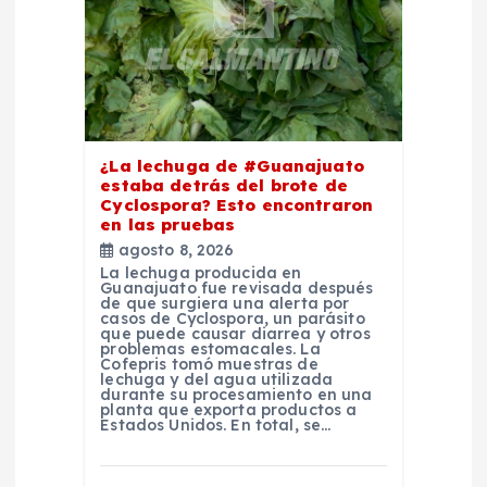
n
d
e
¿La lechuga de #Guanajuato
e
estaba detrás del brote de
Cyclospora? Esto encontraron
en las pruebas
n
agosto 8, 2026
La lechuga producida en
t
Guanajuato fue revisada después
de que surgiera una alerta por
casos de Cyclospora, un parásito
que puede causar diarrea y otros
r
problemas estomacales. La
Cofepris tomó muestras de
lechuga y del agua utilizada
a
durante su procesamiento en una
planta que exporta productos a
Estados Unidos. En total, se…
d