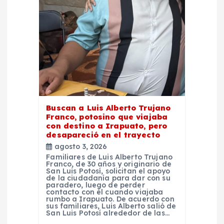
d
e
e
n
t
Buscan a Luis Alberto Trujano
Franco, potosino que viajaba
con destino a Irapuato, pero
r
desapareció en el trayecto
agosto 3, 2026
a
Familiares de Luis Alberto Trujano
Franco, de 30 años y originario de
San Luis Potosí, solicitan el apoyo
d
de la ciudadanía para dar con su
paradero, luego de perder
contacto con él cuando viajaba
rumbo a Irapuato. De acuerdo con
a
sus familiares, Luis Alberto salió de
San Luis Potosí alrededor de las…