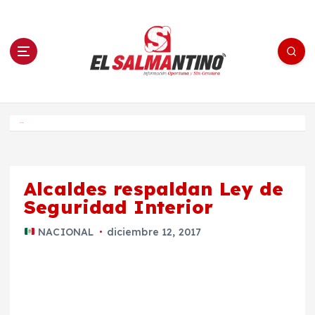
S
a
l
t
a
r
a
l
c
o
El Salmantino - medios/noticias/editorial
n
t
e
Inicio
n
i
d
o
Alcaldes respaldan Ley de
Seguridad Interior
NACIONAL
diciembre 12, 2017