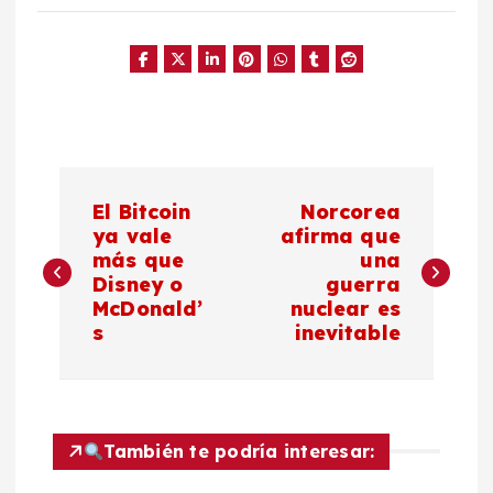
N
El Bitcoin
Norcorea
a
ya vale
afirma que
más que
una
Disney o
guerra
v
McDonald’
nuclear es
s
inevitable
e
g
a
También te podría interesar: