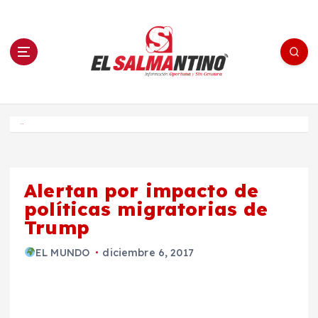
S
a
l
t
a
r
a
l
c
o
El Salmantino - medios/noticias/editorial
n
t
e
Inicio
n
i
d
o
Alertan por impacto de
políticas migratorias de
Trump
EL MUNDO
diciembre 6, 2017