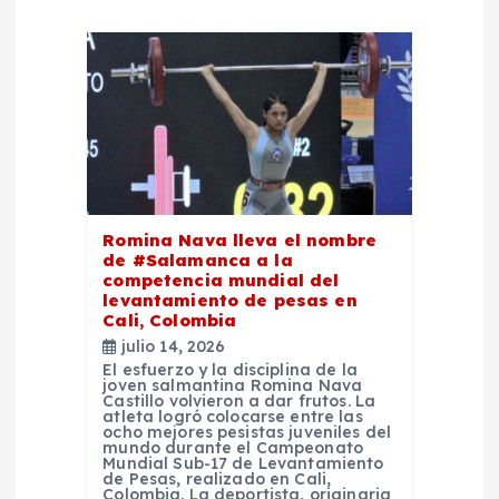
c
i
ó
n
d
Romina Nava lleva el nombre
de #Salamanca a la
e
competencia mundial del
levantamiento de pesas en
Cali, Colombia
e
julio 14, 2026
El esfuerzo y la disciplina de la
joven salmantina Romina Nava
n
Castillo volvieron a dar frutos. La
atleta logró colocarse entre las
ocho mejores pesistas juveniles del
t
mundo durante el Campeonato
Mundial Sub-17 de Levantamiento
de Pesas, realizado en Cali,
Colombia. La deportista, originaria