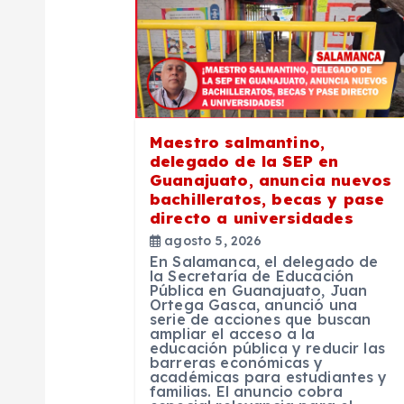
a
c
i
Maestro salmantino,
ó
delegado de la SEP en
Guanajuato, anuncia nuevos
n
bachilleratos, becas y pase
directo a universidades
agosto 5, 2026
d
En Salamanca, el delegado de
la Secretaría de Educación
Pública en Guanajuato, Juan
e
Ortega Gasca, anunció una
serie de acciones que buscan
ampliar el acceso a la
e
educación pública y reducir las
barreras económicas y
académicas para estudiantes y
familias. El anuncio cobra