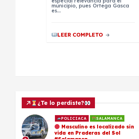
n
especial relevancia para el
municipio, pues Ortega Gasca
es…
t
r
LEER COMPLETO
a
d
a
s
¿Te lo perdiste?
POLICIACA
SALAMANCA
ado
Masculino es localizado sin
vida en Praderas del Sol