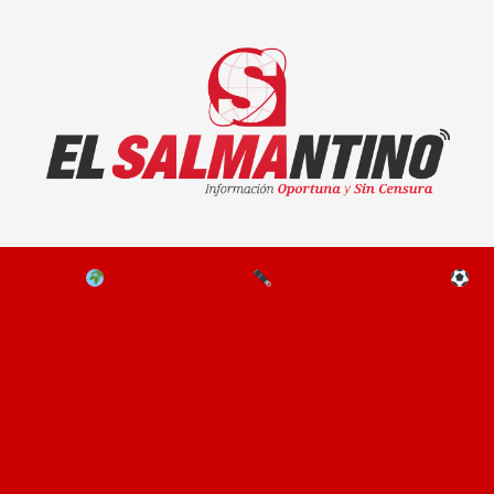
El Salmantino - medios/noticias/editorial
NAL
EL MUNDO
EDITORIALES
D