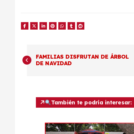
N
FAMILIAS DISFRUTAN DE ÁRBOL
DE NAVIDAD
a
v
e
También te podría interesar:
g