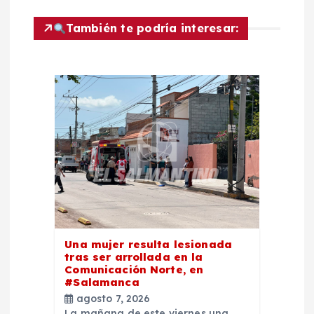
c
También te podría interesar:
i
ó
n
d
e
e
Una mujer resulta lesionada
n
tras ser arrollada en la
Comunicación Norte, en
#Salamanca
t
agosto 7, 2026
La mañana de este viernes una