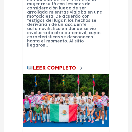
r
mujer resultó con lesiones de
consideración luego de ser
arrollada mientras viajaba en una
motocicleta. De acuerdo con
a
testigos del lugar, los hechos se
derivarían de un accidente
automovilístico en donde se vio
d
involucrado otro automóvil, cuyas
características se desconocen
hasta el momento. Al sitio
llegaron…
a
s
LEER COMPLETO