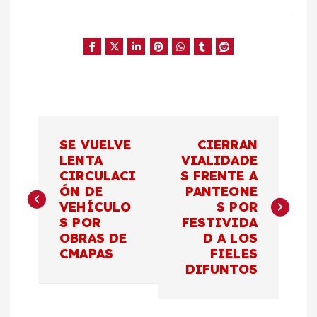
N
SE VUELVE
CIERRAN
a
LENTA
VIALIDADE
CIRCULACI
S FRENTE A
ÓN DE
PANTEONE
v
VEHÍCULO
S POR
S POR
FESTIVIDA
e
OBRAS DE
D A LOS
CMAPAS
FIELES
g
DIFUNTOS
a