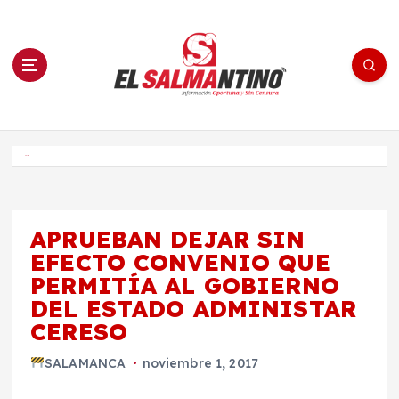
S
a
l
t
a
r
a
l
c
o
El Salmantino - medios/noticias/editorial
n
t
e
Inicio
n
i
d
o
APRUEBAN DEJAR SIN
EFECTO CONVENIO QUE
PERMITÍA AL GOBIERNO
DEL ESTADO ADMINISTAR
CERESO
SALAMANCA
noviembre 1, 2017