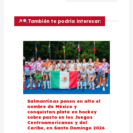
a
c
También te podría interesar:
i
ó
n
d
e
Salmantinas ponen en alto el
nombre de México y
e
conquistan plata en hockey
sobre pasto en los Juegos
Centroamericanos y del
n
Caribe, en Santo Domingo 2026