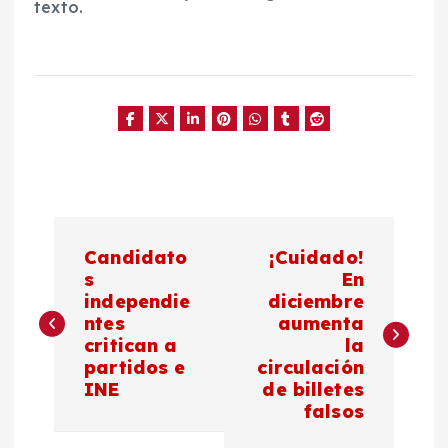
texto.
N
Candidato
¡Cuidado!
a
s
En
independie
diciembre
ntes
aumenta
v
critican a
la
partidos e
circulación
e
INE
de billetes
falsos
g