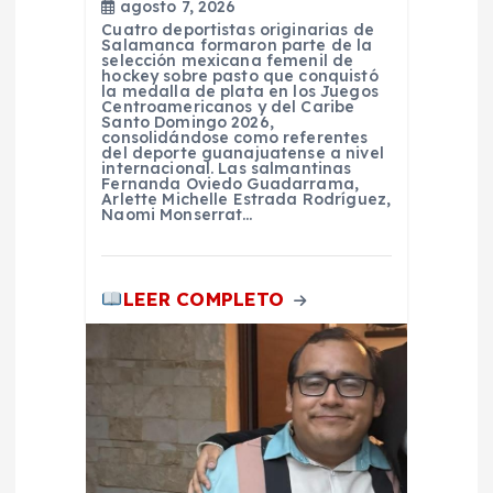
agosto 7, 2026
t
Cuatro deportistas originarias de
Salamanca formaron parte de la
selección mexicana femenil de
r
hockey sobre pasto que conquistó
la medalla de plata en los Juegos
Centroamericanos y del Caribe
Santo Domingo 2026,
a
consolidándose como referentes
del deporte guanajuatense a nivel
internacional. Las salmantinas
d
Fernanda Oviedo Guadarrama,
Arlette Michelle Estrada Rodríguez,
Naomi Monserrat…
a
s
LEER COMPLETO