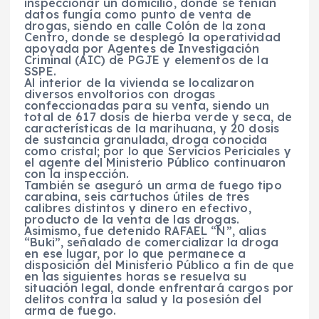
inspeccionar un domicilio, donde se tenían
datos fungía como punto de venta de
drogas, siendo en calle Colón de la zona
Centro, donde se desplegó la operatividad
apoyada por Agentes de Investigación
Criminal (AIC) de PGJE y elementos de la
SSPE.
Al interior de la vivienda se localizaron
diversos envoltorios con drogas
confeccionadas para su venta, siendo un
total de 617 dosis de hierba verde y seca, de
características de la marihuana, y 20 dosis
de sustancia granulada, droga conocida
como cristal; por lo que Servicios Periciales y
el agente del Ministerio Público continuaron
con la inspección.
También se aseguró un arma de fuego tipo
carabina, seis cartuchos útiles de tres
calibres distintos y dinero en efectivo,
producto de la venta de las drogas.
Asimismo, fue detenido RAFAEL “N”, alias
“Buki”, señalado de comercializar la droga
en ese lugar, por lo que permanece a
disposición del Ministerio Público a fin de que
en las siguientes horas se resuelva su
situación legal, donde enfrentará cargos por
delitos contra la salud y la posesión del
arma de fuego.