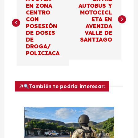
a
EN ZONA
AUTOBUS Y
CENTRO
MOTOCICL
v
CON
ETA EN
POSESIÓN
AVENIDA
e
DE DOSIS
VALLE DE
DE
SANTIAGO
g
DROGA/
POLICIACA
a
c
También te podría interesar:
i
ó
n
d