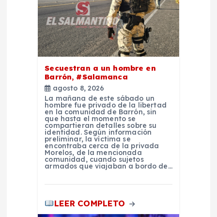
e
e
n
Secuestran a un hombre en
Barrón, #Salamanca
t
agosto 8, 2026
La mañana de este sábado un
hombre fue privado de la libertad
r
en la comunidad de Barrón, sin
que hasta el momento se
compartieran detalles sobre su
identidad. Según información
a
preliminar, la víctima se
encontraba cerca de la privada
Morelos, de la mencionada
d
comunidad, cuando sujetos
armados que viajaban a bordo de…
a
LEER COMPLETO
s