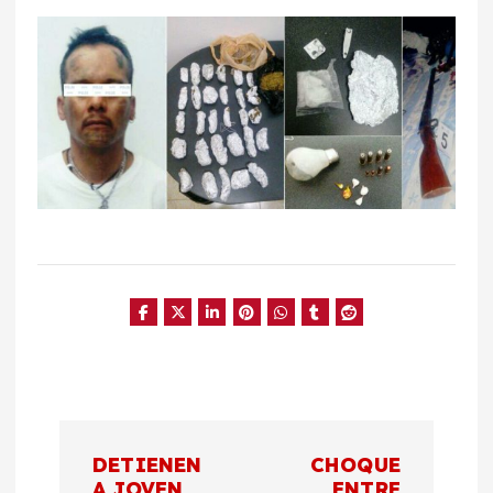
N
DETIENEN
CHOQUE
A JOVEN
ENTRE