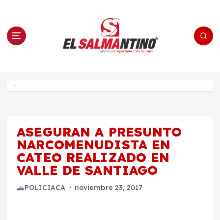
S
a
l
t
a
r
a
l
c
o
El Salmantino - medios/noticias/editorial
n
t
e
Inicio
n
i
d
o
ASEGURAN A PRESUNTO
NARCOMENUDISTA EN
CATEO REALIZADO EN
VALLE DE SANTIAGO
POLICIACA
noviembre 23, 2017