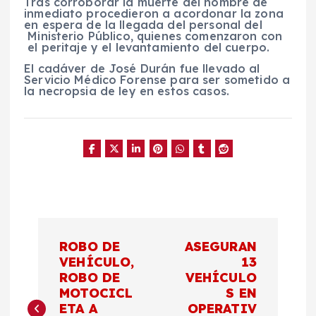
Tras corroborar la muerte del hombre de
inmediato procedieron a acordonar la zona
en espera de la llegada del personal del
Ministerio Público, quienes comenzaron con
el peritaje y el levantamiento del cuerpo.
El cadáver de José Durán fue llevado al
Servicio Médico Forense para ser sometido a
la necropsia de ley en estos casos.
N
ROBO DE
ASEGURAN
a
VEHÍCULO,
13
ROBO DE
VEHÍCULO
MOTOCICL
S EN
v
ETA A
OPERATIV