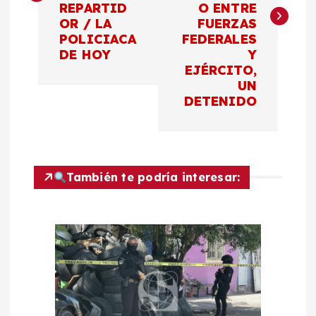
REPARTID
O ENTRE
e
OR / LA
FUERZAS
POLICIACA
FEDERALES
g
DE HOY
Y
EJÉRCITO,
a
UN
DETENIDO
c
i
También te podría interesar:
ó
n
d
e