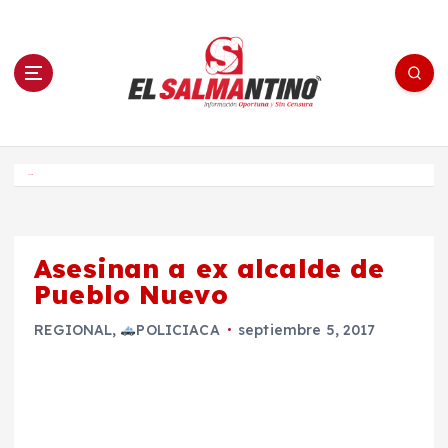
S
a
l
t
a
r
a
l
c
o
El Salmantino - medios/noticias/editorial
n
t
e
Inicio
n
i
d
o
Asesinan a ex alcalde de
Pueblo Nuevo
REGIONAL
,
POLICIACA
septiembre 5, 2017