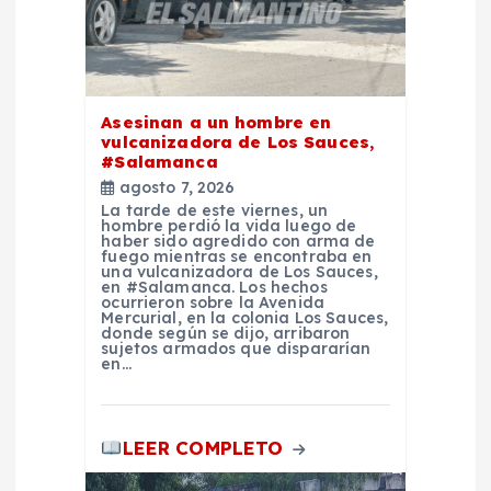
e
n
t
Asesinan a un hombre en
vulcanizadora de Los Sauces,
#Salamanca
r
agosto 7, 2026
La tarde de este viernes, un
a
hombre perdió la vida luego de
haber sido agredido con arma de
fuego mientras se encontraba en
una vulcanizadora de Los Sauces,
d
en #Salamanca. Los hechos
ocurrieron sobre la Avenida
Mercurial, en la colonia Los Sauces,
a
donde según se dijo, arribaron
sujetos armados que dispararían
en…
s
LEER COMPLETO