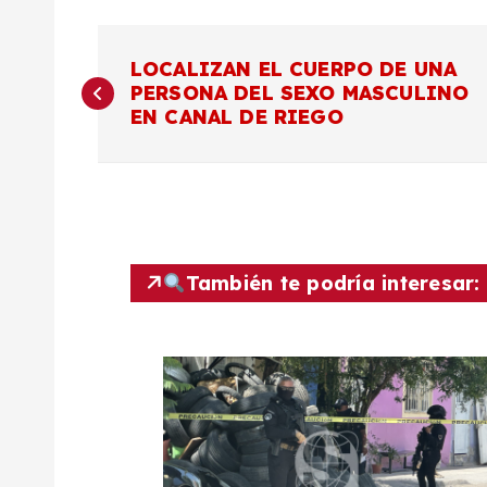
N
LOCALIZAN EL CUERPO DE UNA
PERSONA DEL SEXO MASCULINO
a
EN CANAL DE RIEGO
v
e
g
También te podría interesar:
a
c
i