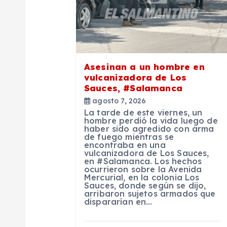
ó
n
Asesinan a un hombre en
d
vulcanizadora de Los
Sauces, #Salamanca
e
agosto 7, 2026
La tarde de este viernes, un
hombre perdió la vida luego de
haber sido agredido con arma
e
de fuego mientras se
encontraba en una
vulcanizadora de Los Sauces,
n
en #Salamanca. Los hechos
ocurrieron sobre la Avenida
Mercurial, en la colonia Los
Sauces, donde según se dijo,
t
arribaron sujetos armados que
dispararían en…
r