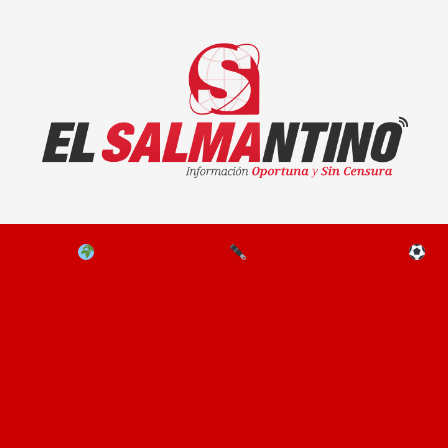
El Salmantino - medios/noticias/editorial
NAL
EL MUNDO
EDITORIALES
D