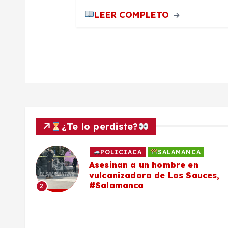
LEER COMPLETO
a
d
a
s
¿Te lo perdiste?
POLICIACA
SALAMANCA
Asesinan a un hombre en
vulcanizadora de Los Sauces,
#Salamanca
2