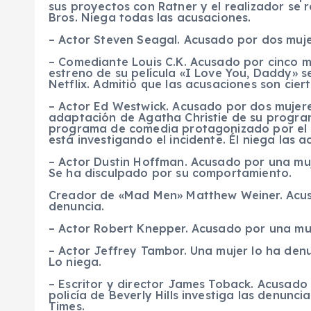
sus proyectos con Ratner y el realizador se 
Bros. Niega todas las acusaciones.
– Actor Steven Seagal. Acusado por dos mujer
– Comediante Louis C.K. Acusado por cinco m
estreno de su película «I Love You, Daddy» s
Netflix. Admitió que las acusaciones son cier
– Actor Ed Westwick. Acusado por dos mujere
adaptación de Agatha Christie de su progra
programa de comedia protagonizado por el ac
está investigando el incidente. Él niega las a
– Actor Dustin Hoffman. Acusado por una muj
Se ha disculpado por su comportamiento.
Creador de «Mad Men» Matthew Weiner. Acus
denuncia.
– Actor Robert Knepper. Acusado por una muj
– Actor Jeffrey Tambor. Una mujer lo ha de
Lo niega.
– Escritor y director James Toback. Acusado 
policía de Beverly Hills investiga las denunci
Times.