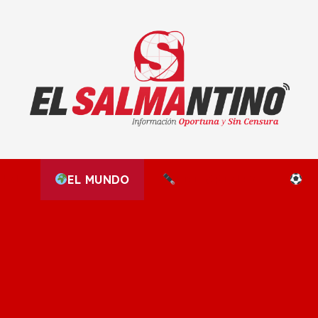
El Salmantino - medios/noticias/editorial
NAL
EL MUNDO
EDITORIALES
D