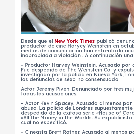
Desde que el
New York Times
publicó denunc
productor de cine Harvey Weinstein en octub
medios de comunicación han enfrentado acu
inapropiada a violación . A continuación una 
– Productor Harvey Weinstein. Acusado por 
Fue despedido de The Weinstein Co. y expulsa
investigado por la policía en Nueva York, Lon
las denuncias de sexo no consensuado.
Actor Jeremy Piven. Denunciado por tres mu
todas las acusaciones.
– Actor Kevin Spacey. Acusado al menos por
abuso. La policía de Londres supuestamente 
despedido de la exitosa serie «House of Card
«All the Money in the World». Su expublicista
cual no especificó.
– Cineasta Brett Ratner. Acusado al menos p