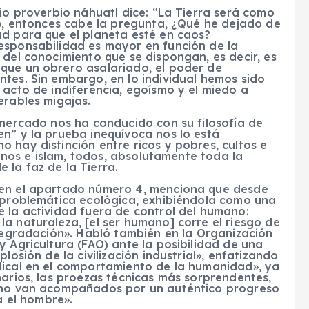
bio proverbio náhuatl dice: “La Tierra será como
z), entonces cabe la pregunta, ¿Qué he dejado de
ad para que el planeta esté en caos?
esponsabilidad es mayor en función de la
 del conocimiento que se dispongan, es decir, es
que un obrero asalariado, el poder de
tes. Sin embargo, en lo individual hemos sido
 acto de indiferencia, egoísmo y el miedo a
erables migajas.
 mercado nos ha conducido con su filosofía de
en” y la prueba inequívoca nos lo está
 hay distinción entre ricos y pobres, cultos e
ianos e islam, todos, absolutamente toda la
la faz de la Tierra.
 en el apartado número 4, menciona que desde
 problemáti­ca ecológica, exhibiéndola como una
 la actividad fuera de control del humano:
a naturaleza, [el ser humano] corre el riesgo de
 degradación». Habló también en la Organización
y Agricultura (FAO) ante la posibilidad de una
losión de la civi­lización industrial», enfatizando
dical en el comporta­miento de la humanidad», ya
arios, las proezas técni­cas más sorprendentes,
i no van acompañados por un auténtico progreso
a el hombre».