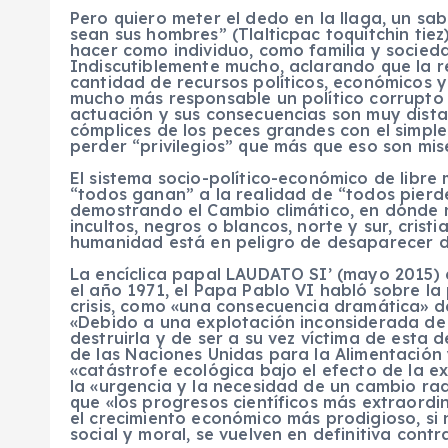
Pero quiero meter el dedo en la llaga, un sa
sean sus hombres” (Tlalticpac toquitchin tie
hacer como individuo, como familia y socied
Indiscutiblemente mucho, aclarando que la r
cantidad de recursos políticos, económicos y
mucho más responsable un político corrupto 
actuación y sus consecuencias son muy distan
cómplices de los peces grandes con el simple
perder “privilegios” que más que eso son mis
El sistema socio-político-económico de libre
“todos ganan” a la realidad de “todos pierd
demostrando el Cambio climático, en dónde no
incultos, negros o blancos, norte y sur, crist
humanidad está en peligro de desaparecer de 
La encíclica papal LAUDATO SI’ (mayo 2015)
el año 1971, el Papa Pablo VI habló sobre la
crisis, como «una consecuencia dramática» de
«Debido a una explotación inconsiderada de l
destruirla y de ser a su vez víctima de esta
de las Naciones Unidas para la Alimentación 
«catástrofe ecológica bajo el efecto de la exp
la «urgencia y la necesidad de un cambio ra
que «los progresos científicos más extraordin
el crecimiento económico más prodigioso, s
social y moral, se vuelven en definitiva contr