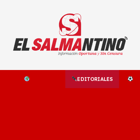
El Salmantino - medios/noticias/editorial
NAL
EL MUNDO
EDITORIALES
D