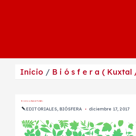
Inicio
B i ó s f e r a ( Kuxtal /
B i ó s f e r a ( Kuxtal / Yolistli )
EDITORIALES
,
BIÓSFERA
diciembre 17, 2017