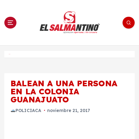
S
a
l
t
a
r
a
l
c
o
El Salmantino - medios/noticias/editorial
n
t
e
Inicio
n
i
d
o
BALEAN A UNA PERSONA
EN LA COLONIA
GUANAJUATO
POLICIACA
noviembre 21, 2017