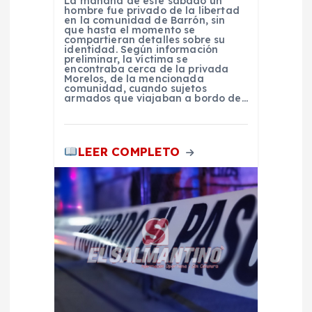
t
La mañana de este sábado un
hombre fue privado de la libertad
en la comunidad de Barrón, sin
que hasta el momento se
r
compartieran detalles sobre su
identidad. Según información
preliminar, la víctima se
a
encontraba cerca de la privada
Morelos, de la mencionada
comunidad, cuando sujetos
armados que viajaban a bordo de…
d
a
LEER COMPLETO
s