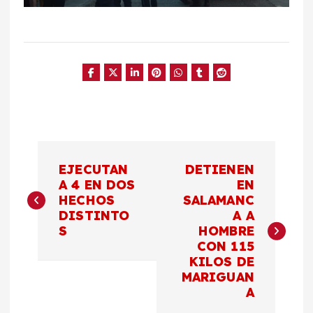
N
EJECUTAN
DETIENEN
a
A 4 EN DOS
EN
HECHOS
SALAMANC
DISTINTO
A A
v
S
HOMBRE
CON 115
e
KILOS DE
MARIGUAN
g
A