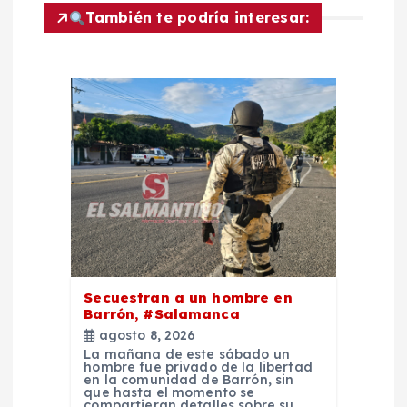
i
También te podría interesar:
ó
n
d
e
e
n
Secuestran a un hombre en
t
Barrón, #Salamanca
agosto 8, 2026
La mañana de este sábado un
r
hombre fue privado de la libertad
en la comunidad de Barrón, sin
que hasta el momento se
compartieran detalles sobre su