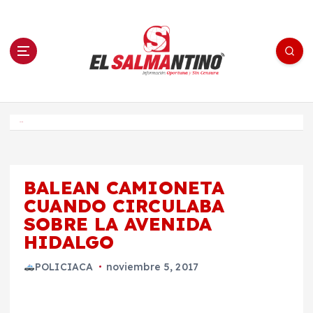
S
a
l
t
a
r
a
l
c
o
El Salmantino - medios/noticias/editorial
n
t
e
Inicio
n
i
d
o
BALEAN CAMIONETA
CUANDO CIRCULABA
SOBRE LA AVENIDA
HIDALGO
POLICIACA
noviembre 5, 2017