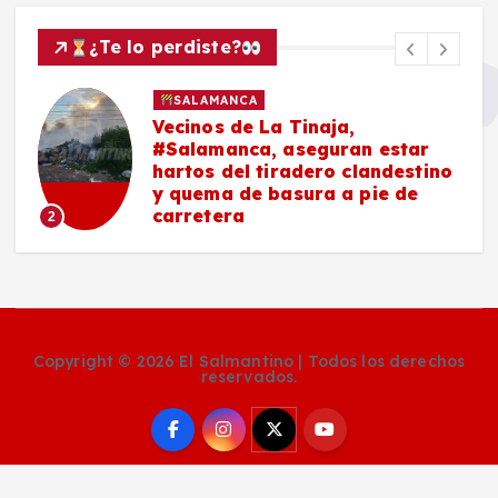
¿Te lo perdiste?
SALAMANCA
Vecinos de La Tinaja,
#Salamanca, aseguran estar
hartos del tiradero clandestino
y quema de basura a pie de
carretera
2
Copyright © 2026 El Salmantino | Todos los derechos
reservados.