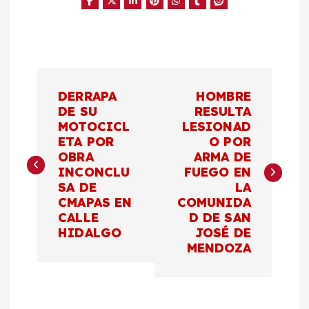
N
DERRAPA
HOMBRE
a
DE SU
RESULTA
MOTOCICL
LESIONAD
ETA POR
O POR
v
OBRA
ARMA DE
INCONCLU
FUEGO EN
e
SA DE
LA
CMAPAS EN
COMUNIDA
g
CALLE
D DE SAN
HIDALGO
JOSÉ DE
a
MENDOZA
c