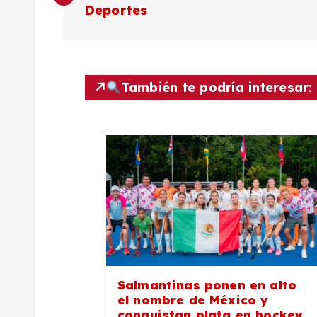
a
Deportes
v
e
También te podría interesar:
g
a
c
i
ó
Salmantinas ponen en alto
el nombre de México y
conquistan plata en hockey