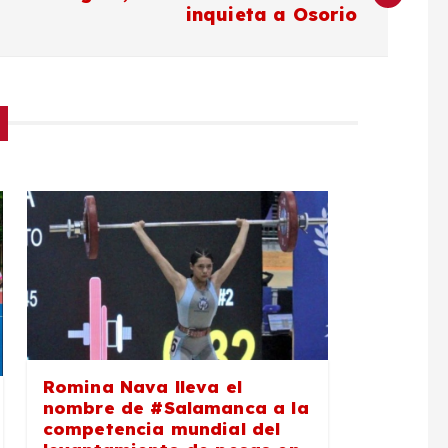
inquieta a Osorio
Romina Nava lleva el
nombre de #Salamanca a la
competencia mundial del