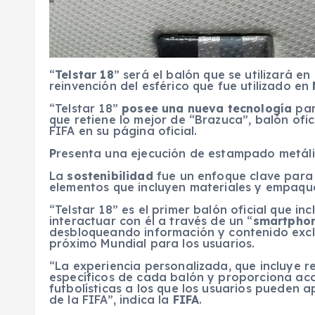
“
Telstar 18
” será el balón que se utilizará en
reinvención del esférico que fue utilizado en
“Telstar 18”
posee una nueva tecnología
par
que retiene lo mejor de “Brazuca”, balón ofic
FIFA en su página oficial.
P
resenta una ejecución de estampado metáli
La
sostenibilidad
fue un enfoque clave para s
elementos que incluyen materiales y empaque
“Telstar 18” es el primer balón oficial que in
interactuar con él a través de un “
smartpho
desbloqueando información y contenido excl
próximo Mundial para los usuarios.
“La experiencia personalizada, que incluye r
específicos de cada balón y proporciona acc
futbolísticas a los que los usuarios pueden 
de la FIFA”, indica la
FIFA
.