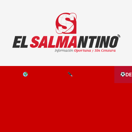
El Salmantino - medios/noticias/editorial
NAL
EL MUNDO
EDITORIALES
D