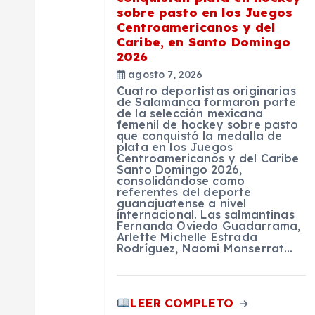
n
sobre pasto en los Juegos
Centroamericanos y del
d
Caribe, en Santo Domingo
2026
e
agosto 7, 2026
Cuatro deportistas originarias
de Salamanca formaron parte
de la selección mexicana
e
femenil de hockey sobre pasto
que conquistó la medalla de
plata en los Juegos
n
Centroamericanos y del Caribe
Santo Domingo 2026,
consolidándose como
referentes del deporte
t
guanajuatense a nivel
internacional. Las salmantinas
Fernanda Oviedo Guadarrama,
r
Arlette Michelle Estrada
Rodríguez, Naomi Monserrat…
a
LEER COMPLETO