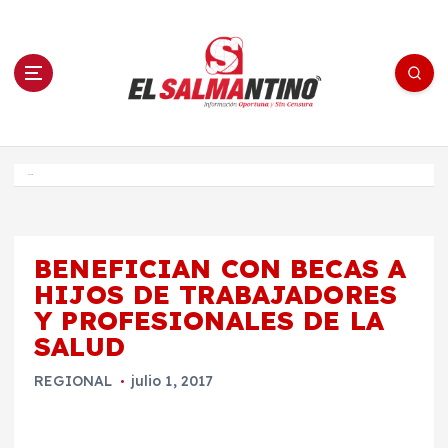
S
a
l
t
a
r
a
l
c
o
El Salmantino - medios/noticias/editorial
n
t
e
Inicio
n
i
d
o
BENEFICIAN CON BECAS A
HIJOS DE TRABAJADORES
Y PROFESIONALES DE LA
SALUD
REGIONAL
julio 1, 2017