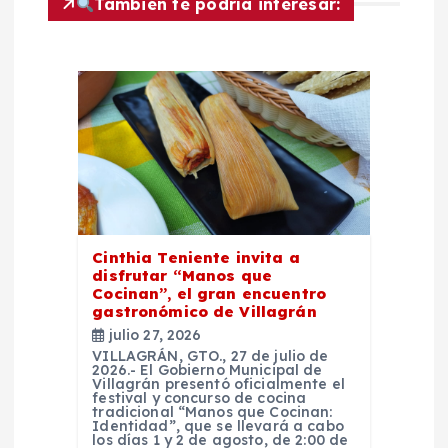
g
También te podría interesar:
a
c
i
ó
n
Cinthia Teniente invita a
disfrutar “Manos que
d
Cocinan”, el gran encuentro
gastronómico de Villagrán
julio 27, 2026
e
VILLAGRÁN, GTO., 27 de julio de
2026.- El Gobierno Municipal de
Villagrán presentó oficialmente el
e
festival y concurso de cocina
tradicional “Manos que Cocinan:
Identidad”, que se llevará a cabo
los días 1 y 2 de agosto, de 2:00 de