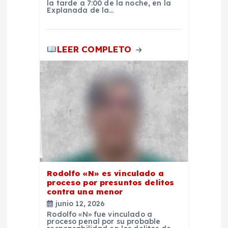
n
la tarde a 7:00 de la noche, en la
Explanada de la…
t
r
LEER COMPLETO
a
d
a
s
Rodolfo «N» es vinculado a
proceso por presuntos delitos
contra una menor
junio 12, 2026
Rodolfo «N» fue vinculado a
proceso penal por su probable