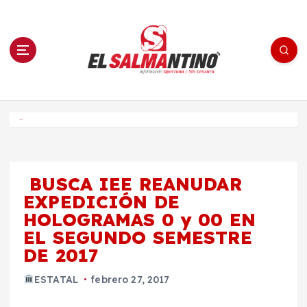
S
a
l
t
a
r
a
l
c
o
El Salmantino - medios/noticias/editorial
n
t
e
Inicio
n
i
d
o
BUSCA IEE REANUDAR
EXPEDICIÓN DE
HOLOGRAMAS 0 y 00 EN
EL SEGUNDO SEMESTRE
DE 2017
ESTATAL
febrero 27, 2017