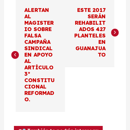
N
ALERTAN
ESTE 2017
a
AL
SERÁN
MAGISTER
REHABILIT
IO SOBRE
ADOS 427
v
FALSA
PLANTELES
CAMPAÑA
EN
e
SINDICAL
GUANAJUA
EN APOYO
TO
g
AL
ARTÍCULO
a
3°
CONSTITU
c
CIONAL
REFORMAD
O.
i
ó