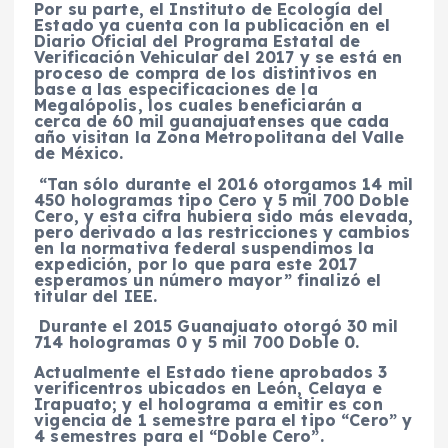
Por su parte, el Instituto de Ecología del
Estado ya cuenta con la publicación en el
Diario Oficial del Programa Estatal de
Verificación Vehicular del 2017 y se está en
proceso de compra de los distintivos en
base a las especificaciones de la
Megalópolis, los cuales beneficiarán a
cerca de 60 mil guanajuatenses que cada
año visitan la Zona Metropolitana del Valle
de México.
“Tan sólo durante el 2016 otorgamos 14 mil
450 hologramas tipo Cero y 5 mil 700 Doble
Cero, y esta cifra hubiera sido más elevada,
pero derivado a las restricciones y cambios
en la normativa federal suspendimos la
expedición, por lo que para este 2017
esperamos un número mayor” finalizó el
titular del IEE.
Durante el 2015 Guanajuato otorgó 30 mil
714 hologramas 0 y 5 mil 700 Doble 0.
Actualmente el Estado tiene aprobados 3
verificentros ubicados en León, Celaya e
Irapuato; y el holograma a emitir es con
vigencia de 1 semestre para el tipo “Cero” y
4 semestres para el “Doble Cero”.