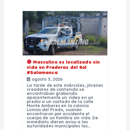
d
e
e
n
t
Masculino es localizado sin
vida en Praderas del Sol
r
#Salamanca
agosto 5, 2026
a
La tarde de este miércoles, jóvenes
creadores de contenido se
encontraban grabando
d
aparentemente un vídeo en un
predio a un costado de la calle
Monte Amberes en la colonia
Lomas del Prado, cuando
a
encontraron por accidente el
cuerpo de un hombre sin vida. De
inmediato dieron aviso a las
s
autoridades municipales las…