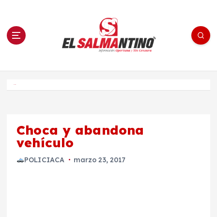
S
a
l
t
a
r
a
l
c
o
El Salmantino - medios/noticias/editorial
n
t
e
Inicio
n
i
d
o
Choca y abandona
vehículo
POLICIACA
marzo 23, 2017