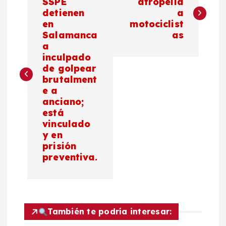
a
SSPE
atropella
detienen
a
en
motociclist
v
Salamanca
as
a
e
inculpado
de golpear
g
brutalment
e a
a
anciano;
está
c
vinculado
y en
prisión
i
preventiva.
ó
n
También te podría interesar: