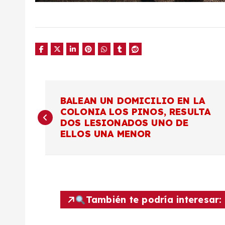
N
BALEAN UN DOMICILIO EN LA
COLONIA LOS PINOS, RESULTA
a
DOS LESIONADOS UNO DE
ELLOS UNA MENOR
v
e
g
También te podría interesar: