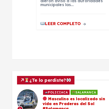
n
dieron aviso a las autoridades
municipales las…
t
LEER COMPLETO
r
a
d
a
¿Te lo perdiste?
s
POLICIACA
SALAMANCA
ado
Masculino es localizado sin
vida en Praderas del Sol
os,
#Salamanca
2