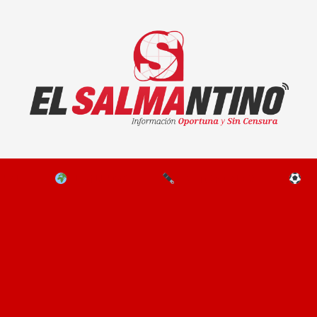
El Salmantino - medios/noticias/editorial
NAL
EL MUNDO
EDITORIALES
D