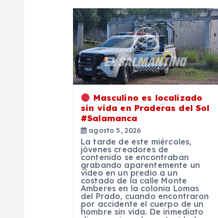
a
c
i
ó
Masculino es localizado
sin vida en Praderas del Sol
n
#Salamanca
agosto 5, 2026
d
La tarde de este miércoles,
jóvenes creadores de
contenido se encontraban
e
grabando aparentemente un
vídeo en un predio a un
costado de la calle Monte
Amberes en la colonia Lomas
e
del Prado, cuando encontraron
por accidente el cuerpo de un
hombre sin vida. De inmediato