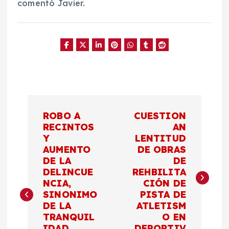
comentó Javier.
N
ROBO A
CUESTION
a
RECINTOS
AN
Y
LENTITUD
AUMENTO
DE OBRAS
v
DE LA
DE
DELINCUE
REHBILITA
e
NCIA,
CIÓN DE
SINONIMO
PISTA DE
g
DE LA
ATLETISM
TRANQUIL
O EN
IDAD
DEPORTIV