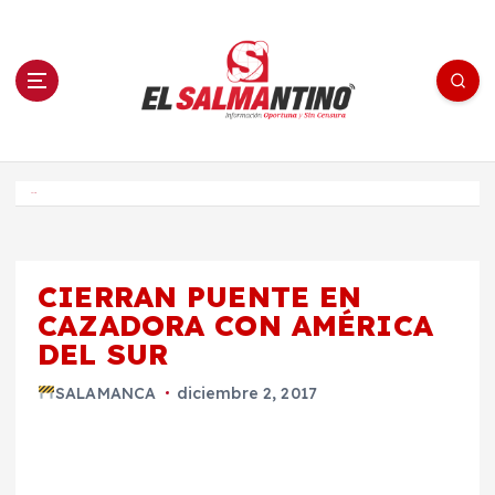
S
a
l
t
a
r
a
l
c
o
El Salmantino - medios/noticias/editorial
n
t
e
Inicio
n
i
d
o
CIERRAN PUENTE EN
CAZADORA CON AMÉRICA
DEL SUR
SALAMANCA
diciembre 2, 2017