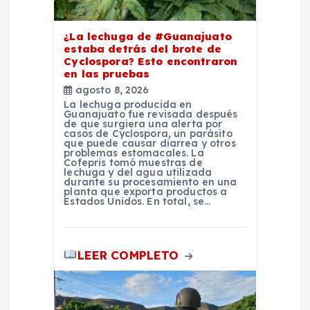
r
¿La lechuga de #Guanajuato
estaba detrás del brote de
a
Cyclospora? Esto encontraron
en las pruebas
d
agosto 8, 2026
La lechuga producida en
Guanajuato fue revisada después
a
de que surgiera una alerta por
casos de Cyclospora, un parásito
que puede causar diarrea y otros
problemas estomacales. La
s
Cofepris tomó muestras de
lechuga y del agua utilizada
durante su procesamiento en una
planta que exporta productos a
Estados Unidos. En total, se…
LEER COMPLETO