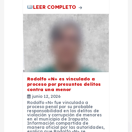
d
LEER COMPLETO
a
s
Rodolfo «N» es vinculado a
proceso por presuntos delitos
contra una menor
junio 12, 2026
Rodolfo «N» fue vinculado a
proceso penal por su probable
responsabilidad en los delitos de
violación y corrupción de menores
en el municipio de Irapuato.
Información compartida de
manera oficial por las autoridades,
explica que Rodolfo «N» se