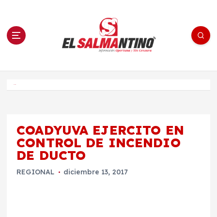
S
a
l
t
a
r
a
l
c
o
El Salmantino - medios/noticias/editorial
n
t
e
Inicio
n
i
d
o
COADYUVA EJERCITO EN
CONTROL DE INCENDIO
DE DUCTO
REGIONAL
diciembre 13, 2017