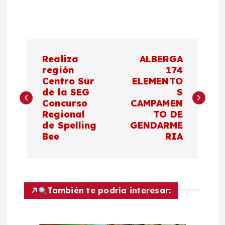
N
Realiza
ALBERGA
a
región
174
Centro Sur
ELEMENTO
de la SEG
S
v
Concurso
CAMPAMEN
Regional
TO DE
e
de Spelling
GENDARME
Bee
RIA
g
a
c
También te podría interesar:
i