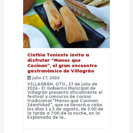
ó
n
d
e
Cinthia Teniente invita a
disfrutar “Manos que
Cocinan”, el gran encuentro
e
gastronómico de Villagrán
julio 27, 2026
n
VILLAGRÁN, GTO., 27 de julio de
2026.- El Gobierno Municipal de
Villagrán presentó oficialmente el
t
festival y concurso de cocina
tradicional “Manos que Cocinan:
Identidad”, que se llevará a cabo
los días 1 y 2 de agosto, de 2:00 de
r
la tarde a 7:00 de la noche, en la
Explanada de la…
a