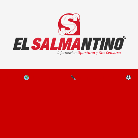
El Salmantino - medios/noticias/editorial
NAL
EL MUNDO
EDITORIALES
D