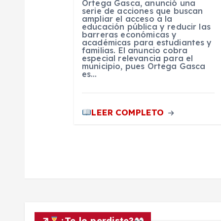
Ortega Gasca, anunció una
serie de acciones que buscan
e
ampliar el acceso a la
educación pública y reducir las
barreras económicas y
n
académicas para estudiantes y
familias. El anuncio cobra
especial relevancia para el
municipio, pues Ortega Gasca
t
es…
r
LEER COMPLETO
a
d
a
s
¿Te lo perdiste?