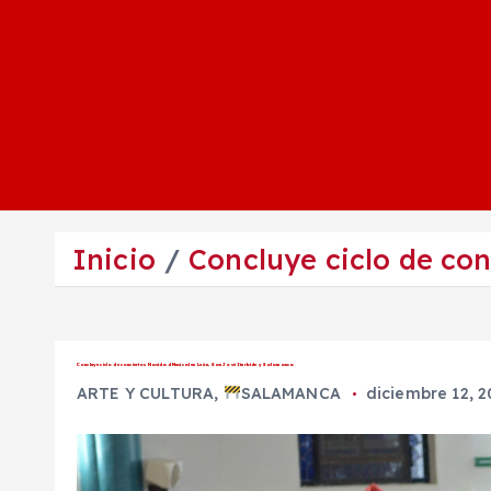
Inicio
Concluye ciclo de co
Concluye ciclo de conciertos Navidad Musical en León, San José Iturbide y Salamanca
ARTE Y CULTURA
,
SALAMANCA
diciembre 12, 2