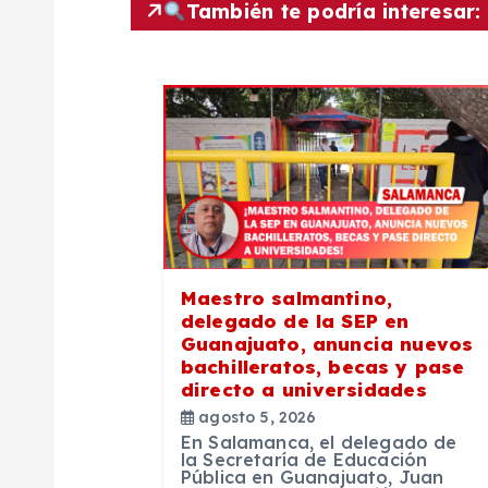
También te podría interesar:
g
a
c
i
ó
Maestro salmantino,
delegado de la SEP en
n
Guanajuato, anuncia nuevos
bachilleratos, becas y pase
directo a universidades
d
agosto 5, 2026
En Salamanca, el delegado de
e
la Secretaría de Educación
Pública en Guanajuato, Juan