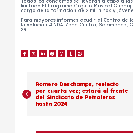
Todos los conciertos se llevarán a cabo a la
limitado.El Programa Orgullo Musical Guanajua
cargo de la formación de 2 mil niños y jóven
Para mayores informes acudir al Centro de l
Revolución # 204 Zona Centro, Salamanca, Gu
29.
N
Romero Deschamps, reelecto
por cuarta vez; estará al frente
a
del Sindicato de Petroleros
hasta 2024
v
e