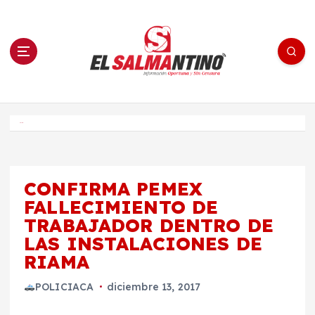
S
a
l
t
a
r
a
l
c
o
El Salmantino - medios/noticias/editorial
n
t
e
Inicio
n
i
d
o
CONFIRMA PEMEX
FALLECIMIENTO DE
TRABAJADOR DENTRO DE
LAS INSTALACIONES DE
RIAMA
POLICIACA
diciembre 13, 2017