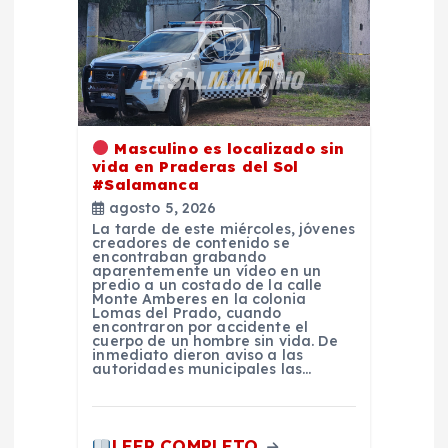
n
d
e
e
Masculino es localizado sin
vida en Praderas del Sol
n
#Salamanca
agosto 5, 2026
La tarde de este miércoles, jóvenes
t
creadores de contenido se
encontraban grabando
aparentemente un vídeo en un
r
predio a un costado de la calle
Monte Amberes en la colonia
Lomas del Prado, cuando
encontraron por accidente el
a
cuerpo de un hombre sin vida. De
inmediato dieron aviso a las
autoridades municipales las…
d
a
LEER COMPLETO