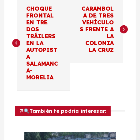
N
CHOQUE
CARAMBOL
a
FRONTAL
A DE TRES
EN TRE
VEHÍCULO
DOS
S FRENTE A
v
TRÁILERS
LA
EN LA
COLONIA
e
AUTOPIST
LA CRUZ
A
g
SALAMANC
A-
a
MORELIA
c
i
También te podría interesar:
ó