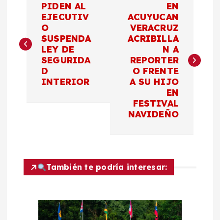
PIDEN AL
EN
a
EJECUTIV
ACUYUCAN
O
VERACRUZ
SUSPENDA
ACRIBILLA
v
LEY DE
N A
SEGURIDA
REPORTER
e
D
O FRENTE
INTERIOR
A SU HIJO
g
EN
FESTIVAL
a
NAVIDEÑO
c
i
También te podría interesar:
ó
n