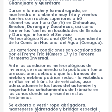
Guanajuato y Querétaro
.
Durante la
noche y la madrugada
, se
mantendrá el ambiente
muy frío y vientos
fuertes
con rachas superiores a 60
kilómetros por hora (km/h) en
Chihuahua,
Sinaloa, Durango y Zacatecas
, así como
tormentas fuertes en localidades de Sinaloa
y Durango, informó el Servicio
Meteorológico Nacional (SMN), dependiente
de la Comisión Nacional del Agua (Conagua).
Las anteriores condiciones son ocasionadas
por el Frente Frío Número 17 y la
Tercera
Tormenta Invernal
.
Ante las condiciones meteorológicas de
invierno, se recomienda a la población tomar
precauciones debido a que los
bancos de
niebla y neblina
podrían reducir la visibilidad
e influir en el tránsito de vehículos, usar
adecuadamente las
luces del automóvil y
respetar los señalamientos de tránsito
en
las zonas donde se presenten estos
fenómenos.
Se exhorta a vestir
ropa abrigadora
,
mantenerse
hidratados
y brindar especial