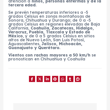
atención a
niños, personas enfermas y de la
tercera edad
.
Se prevén temperaturas inferiores a -5
grados Celsius en zonas montañosas de
Sonora, Chihuahua y Durango; de 0 a -5
grados Celsius en regiones elevadas de Baja
California,
Coahuila, Zacatecas, Hidalgo,
Veracruz, Puebla, Tlaxcala y Estado de
México
, y de 0 a 5 grados Celsius en sitios
altos de Nuevo León, San Luis Potosí,
Aguascalientes,
Jalisco, Michoacán,
Guanajuato y Querétaro
.
Vientos con rachas mayores a 50 km/h
se
pronostican en Chihuahua y Coahuila
N