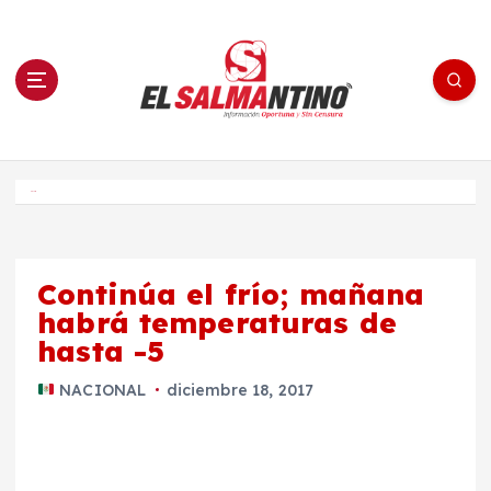
S
a
l
t
a
r
a
l
c
o
El Salmantino - medios/noticias/editorial
n
t
e
Inicio
n
i
d
o
Continúa el frío; mañana
habrá temperaturas de
hasta -5
NACIONAL
diciembre 18, 2017