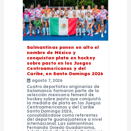
d
e
e
Salmantinas ponen en alto el
n
nombre de México y
conquistan plata en hockey
sobre pasto en los Juegos
t
Centroamericanos y del
Caribe, en Santo Domingo 2026
r
agosto 7, 2026
Cuatro deportistas originarias de
Salamanca formaron parte de la
a
selección mexicana femenil de
hockey sobre pasto que conquistó
la medalla de plata en los Juegos
d
Centroamericanos y del Caribe
Santo Domingo 2026,
consolidándose como referentes
del deporte guanajuatense a nivel
a
internacional. Las salmantinas
Fernanda Oviedo Guadarrama,