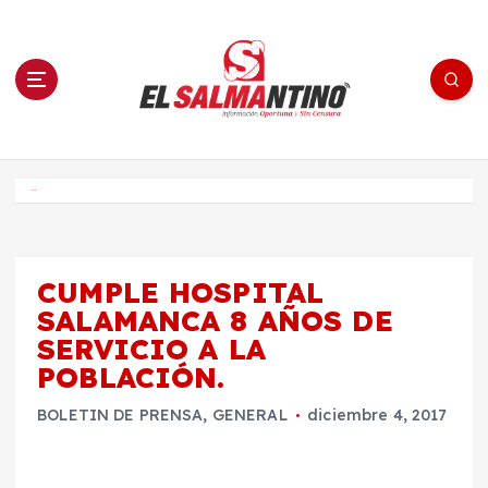
S
a
l
t
a
r
a
l
c
o
El Salmantino - medios/noticias/editorial
n
t
e
Inicio
n
i
d
o
CUMPLE HOSPITAL
SALAMANCA 8 AÑOS DE
SERVICIO A LA
POBLACIÓN.
BOLETIN DE PRENSA
,
GENERAL
diciembre 4, 2017