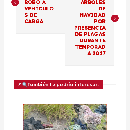
ROBO A
ÁRBOLES
v
VEHÍCULO
DE
S DE
NAVIDAD
e
CARGA
POR
PRESENCIA
g
DE PLAGAS
DURANTE
a
TEMPORAD
A 2017
c
i
También te podría interesar:
ó
n
d