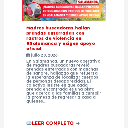
e
e
Madres buscadoras hallan
n
prendas enterradas con
rastros de violencia en
t
#Salamanca y exigen apoyo
oficial
julio 28, 2026
r
En Salamanca, un nuevo operativo
de madres buscadoras reveló
prendas enterradas con manchas
a
de sangre, hallazgo que refuerza
la esperanza de localizar cuerpos
de personas desaparecidas. El
d
colectivo insiste en que cada
prenda encontrada es una pista
que acerca a las familias a cumplir
la promesa de regresar a casa a
a
quienes…
s
LEER COMPLETO