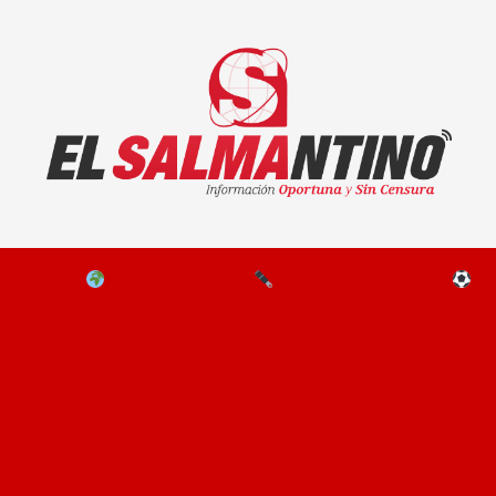
El Salmantino - medios/noticias/editorial
NAL
EL MUNDO
EDITORIALES
D