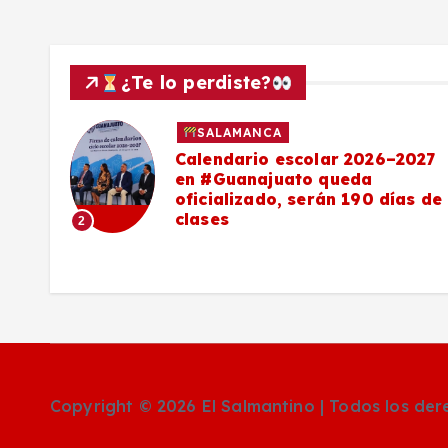
¿Te lo perdiste?
SALAMANCA
Calendario escolar 2026–2027
al
en #Guanajuato queda
el
oficializado, serán 190 días de
clases
2
o
Copyright © 2026 El Salmantino | Todos los de