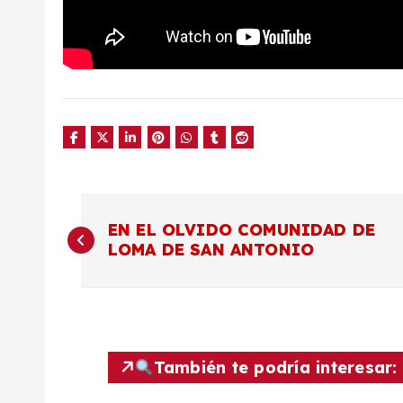
N
EN EL OLVIDO COMUNIDAD DE
LOMA DE SAN ANTONIO
a
v
e
También te podría interesar: