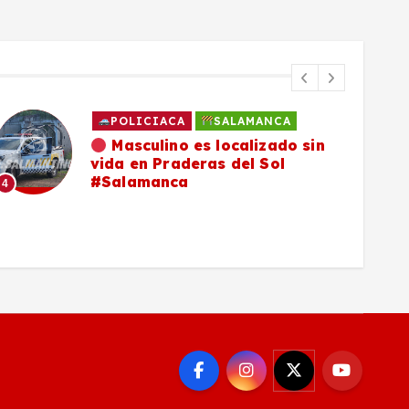
POLICIACA
SALAMANCA
Masculino es localizado sin
vida en Praderas del Sol
#Salamanca
4
5