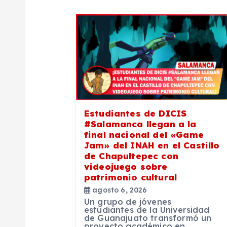
g
a
c
i
Estudiantes de DICIS
ó
#Salamanca llegan a la
final nacional del «Game
n
Jam» del INAH en el Castillo
de Chapultepec con
videojuego sobre
d
patrimonio cultural
agosto 6, 2026
e
Un grupo de jóvenes
estudiantes de la Universidad
de Guanajuato transformó un
proyecto académico en