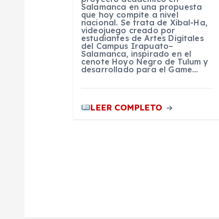
e
Salamanca en una propuesta
que hoy compite a nivel
nacional. Se trata de Xibal-Ha,
n
videojuego creado por
estudiantes de Artes Digitales
del Campus Irapuato–
Salamanca, inspirado en el
t
cenote Hoyo Negro de Tulum y
desarrollado para el Game…
r
LEER COMPLETO
a
d
a
s