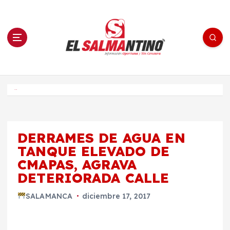
S
a
l
t
a
r
a
l
c
o
El Salmantino - medios/noticias/editorial
n
t
e
Inicio
n
i
d
o
DERRAMES DE AGUA EN
TANQUE ELEVADO DE
CMAPAS, AGRAVA
DETERIORADA CALLE
SALAMANCA
diciembre 17, 2017