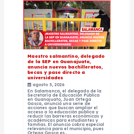
ó
n
d
e
Maestro salmantino, delegado
e
de la SEP en Guanajuato,
anuncia nuevos bachilleratos,
becas y pase directo a
n
universidades
agosto 5, 2026
t
En Salamanca, el delegado de la
Secretaría de Educación Pública
en Guanajuato, Juan Ortega
Gasca, anunció una serie de
r
acciones que buscan ampliar el
acceso a la educación pública y
reducir las barreras económicas y
a
académicas para estudiantes y
familias. El anuncio cobra especial
relevancia para el municipio, pues
Ortega Gasca es…