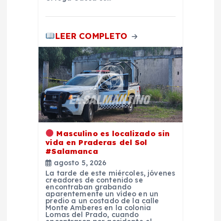
d
a
LEER COMPLETO
s
Masculino es localizado sin
vida en Praderas del Sol
#Salamanca
agosto 5, 2026
La tarde de este miércoles, jóvenes
creadores de contenido se
encontraban grabando
aparentemente un vídeo en un
predio a un costado de la calle
Monte Amberes en la colonia
Lomas del Prado, cuando