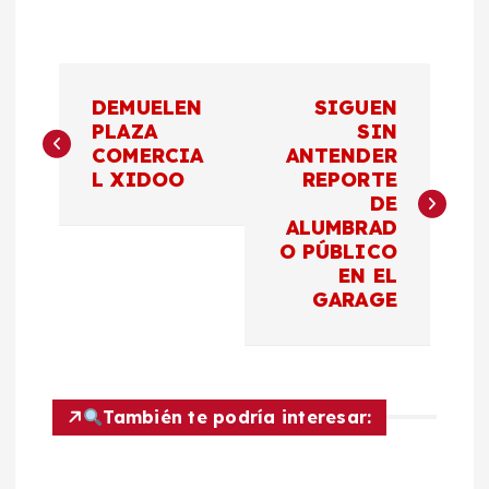
N
DEMUELEN
SIGUEN
a
PLAZA
SIN
COMERCIA
ANTENDER
L XIDOO
REPORTE
v
DE
ALUMBRAD
e
O PÚBLICO
EN EL
g
GARAGE
a
c
También te podría interesar:
i