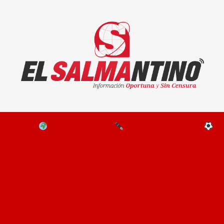
El Salmantino - medios/noticias/editorial
NAL
EL MUNDO
EDITORIALES
D