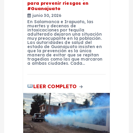
para prevenir riesgos en
n
#Guanajuato
junio 30, 2026
t
En Salamanca e Irapuato, las
muertes y decenas de
intoxicaciones por tequila
adulterado dejaron una situación
r
muy preocupante en la población.
Las autoridades de salud del
estado de Guanajuato insisten en
a
que la prevención es la única
manera de evitar que se repitan
tragedias como las que marcaron
a ambas ciudades. Cada…
d
a
LEER COMPLETO
s