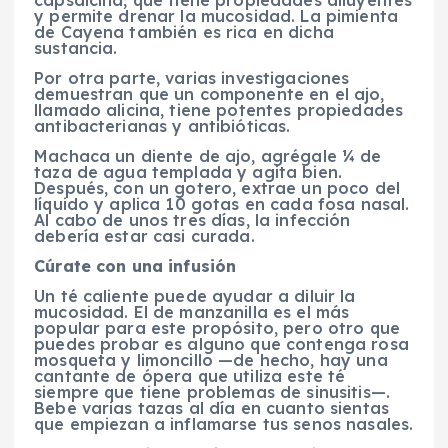
capsaicina, que tiene propiedades diluyentes
y permite drenar la mucosidad. La pimienta
de Cayena también es rica en dicha
sustancia.
Por otra parte, varias investigaciones
demuestran que un componente en el ajo,
llamado alicina, tiene potentes propiedades
antibacterianas y antibióticas.
Machaca un diente de ajo, agrégale ¼ de
taza de agua templada y agita bien.
Después, con un gotero, extrae un poco del
líquido y aplica 10 gotas en cada fosa nasal.
Al cabo de unos tres días, la infección
debería estar casi curada.
Cúrate con una infusión
Un té caliente puede ayudar a diluir la
mucosidad. El de manzanilla es el más
popular para este propósito, pero otro que
puedes probar es alguno que contenga rosa
mosqueta y limoncillo —de hecho, hay una
cantante de ópera que utiliza este té
siempre que tiene problemas de sinusitis—.
Bebe varias tazas al día en cuanto sientas
que empie­zan a inflamarse tus senos nasales.