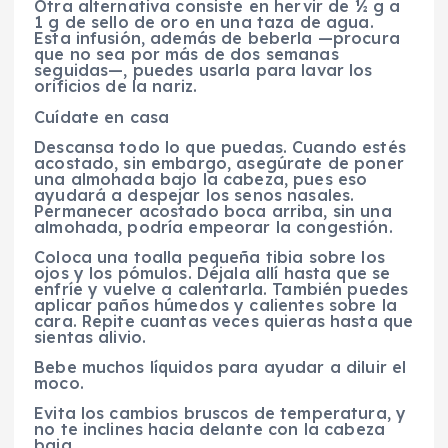
Otra alternativa consiste en hervir de ½ g a
1 g de sello de oro en una taza de agua.
Esta infusión, además de beberla —procura
que no sea por más de dos semanas
seguidas—, puedes usarla para lavar los
orificios de la nariz.
Cuídate en casa
Descansa todo lo que puedas. Cuando estés
acostado, sin embargo, asegúrate de poner
una almohada bajo la cabeza, pues eso
ayudará a despejar los senos nasales.
Permanecer acostado boca arriba, sin una
almohada, podría empeorar la congestión.
Coloca una toalla pequeña tibia sobre los
ojos y los pómulos. Déjala allí hasta que se
enfríe y vuelve a calentarla. También puedes
aplicar paños húmedos y calientes sobre la
cara. Repite cuantas veces quieras hasta que
sientas alivio.
Bebe muchos líquidos para ayudar a diluir el
moco.
Evita los cambios bruscos de temperatura, y
no te inclines hacia delante con la cabeza
baja.