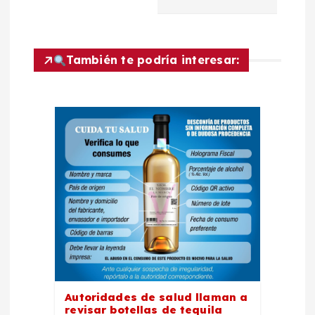
g
a
También te podría interesar:
c
i
ó
n
d
e
e
Autoridades de salud llaman a
revisar botellas de tequila