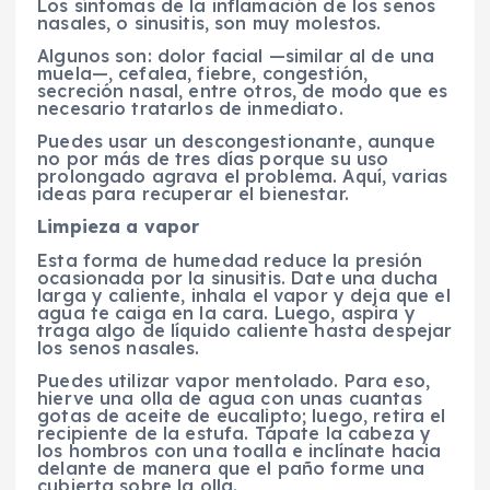
Los síntomas de la inflamación de los senos
nasales, o sinusitis, son muy molestos.
Algunos son: dolor facial —similar al de una
muela—, cefalea, fiebre, congestión,
secreción nasal, entre otros, de modo que es
necesario tratarlos de inmediato.
Puedes usar un descongestionante, aunque
no por más de tres días porque su uso
prolongado agrava el problema. Aquí, varias
ideas para recuperar el bienestar.
Limpieza a vapor
Esta forma de humedad reduce la presión
ocasionada por la sinusitis. Date una ducha
larga y caliente, inhala el vapor y deja que el
agua te caiga en la cara. Luego, aspira y
traga algo de líquido caliente hasta despejar
los senos nasales.
Puedes utilizar vapor mentolado. Para eso,
hierve una olla de agua con unas cuantas
gotas de aceite de euca­lipto; luego, retira el
recipiente de la estufa. Tápate la cabeza y
los hombros con una toalla e inclínate hacia
delante de manera que el paño forme una
cubierta sobre la olla.