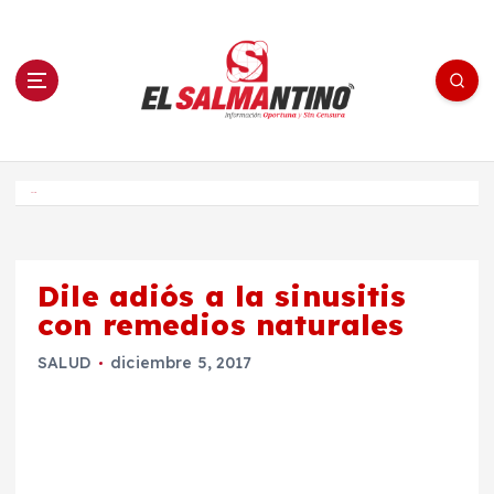
S
a
l
t
a
r
a
l
c
o
El Salmantino - medios/noticias/editorial
n
t
e
Inicio
n
i
d
o
Dile adiós a la sinusitis
con remedios naturales
SALUD
diciembre 5, 2017