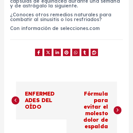
cápsulas de equinácea durante una semana
y de astrágalo la siguiente.
¿Conoces otros remedios naturales para
combatir al sinusitis o los resfriados?
Con información de selecciones.com
N
ENFERMED
Fórmula
a
ADES DEL
para
OÍDO
evitar el
molesto
v
dolor de
espalda
e