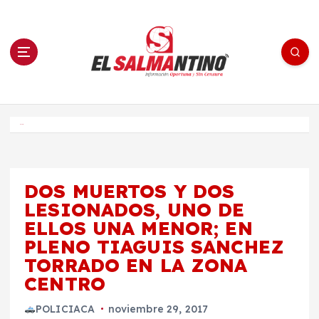
S
a
l
t
a
r
a
l
c
o
El Salmantino - medios/noticias/editorial
n
t
e
Inicio
n
i
d
o
DOS MUERTOS Y DOS
LESIONADOS, UNO DE
ELLOS UNA MENOR; EN
PLENO TIAGUIS SANCHEZ
TORRADO EN LA ZONA
CENTRO
POLICIACA
noviembre 29, 2017