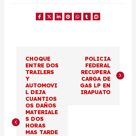
N
CHOQUE
POLICIA
a
ENTRE DOS
FEDERAL
TRAILERS
RECUPERA
Y
CARGA DE
v
AUTOMOVI
GAS LP EN
L DEJA
IRAPUATO
e
CUANTIOS
OS DAÑOS
g
MATERIALE
S DOS
a
HORAS
MAS TARDE