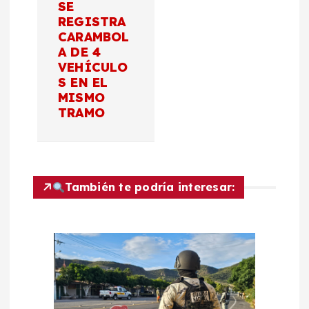
c
SE
REGISTRA
CARAMBOL
i
A DE 4
VEHÍCULO
ó
S EN EL
MISMO
n
TRAMO
d
e
También te podría interesar:
e
n
t