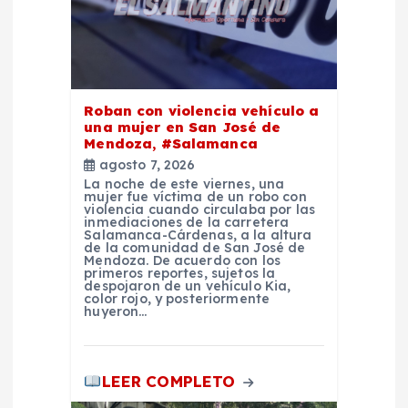
n
t
r
Roban con violencia vehículo a
una mujer en San José de
a
Mendoza, #Salamanca
agosto 7, 2026
d
La noche de este viernes, una
mujer fue víctima de un robo con
violencia cuando circulaba por las
inmediaciones de la carretera
a
Salamanca-Cárdenas, a la altura
de la comunidad de San José de
Mendoza. De acuerdo con los
s
primeros reportes, sujetos la
despojaron de un vehículo Kia,
color rojo, y posteriormente
huyeron…
LEER COMPLETO