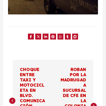
N
CHOQUE
ROBAN
a
ENTRE
POR LA
TAXI Y
MADRUGAD
MOTOCICL
A
v
ETA EN
SUCURSAL
BLVD.
DE CFE EN
e
COMUNICA
LA
CIÓN
COLONIA