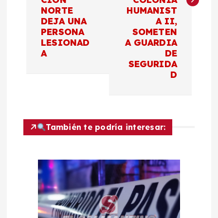
g
NORTE
HUMANIST
DEJA UNA
A II,
a
PERSONA
SOMETEN
LESIONAD
A GUARDIA
c
A
DE
SEGURIDA
D
i
ó
n
También te podría interesar:
d
e
e