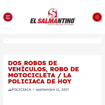
S
a
l
t
a
r
a
l
c
o
El Salmantino - medios/noticias/editorial
n
t
e
Inicio
n
i
d
o
DOS ROBOS DE
VEHÍCULOS, ROBO DE
MOTOCICLETA / LA
POLICIACA DE HOY
POLICIACA
septiembre 11, 2017