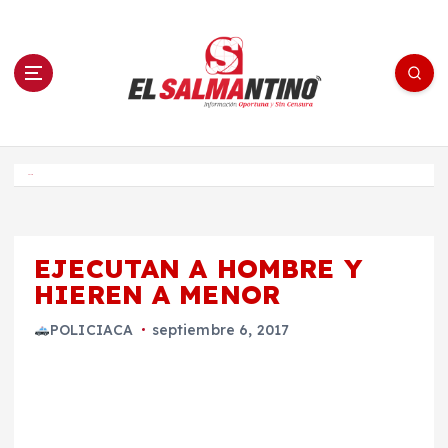
S
a
l
t
a
r
a
l
c
o
El Salmantino - medios/noticias/editorial
n
t
e
Inicio
n
i
d
o
EJECUTAN A HOMBRE Y
HIEREN A MENOR
POLICIACA
septiembre 6, 2017