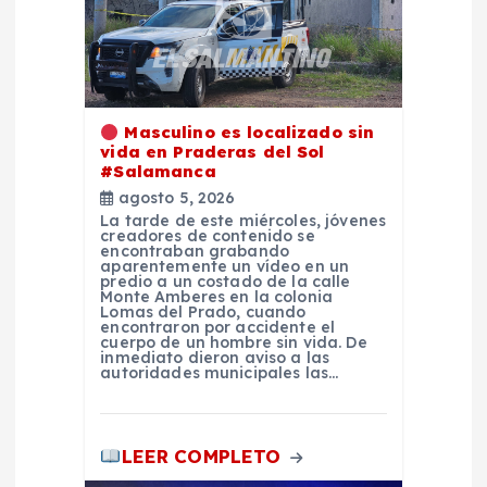
n
t
r
Masculino es localizado sin
vida en Praderas del Sol
a
#Salamanca
agosto 5, 2026
d
La tarde de este miércoles, jóvenes
creadores de contenido se
encontraban grabando
aparentemente un vídeo en un
a
predio a un costado de la calle
Monte Amberes en la colonia
Lomas del Prado, cuando
s
encontraron por accidente el
cuerpo de un hombre sin vida. De
inmediato dieron aviso a las
autoridades municipales las…
LEER COMPLETO