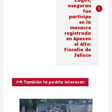
Lagos,
g
aseguran
fue
a
participe
en la
c
masacre
registrada
en Apaseo
i
el Alto:
Fiscalía de
ó
Jalisco
n
d
También te podría interesar:
e
e