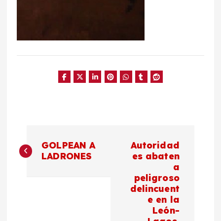
N
GOLPEAN A
Autoridad
a
LADRONES
es abaten
a
peligroso
v
delincuent
e en la
e
León-