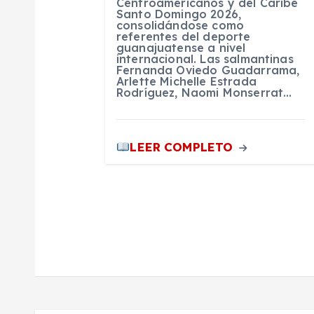
n
Centroamericanos y del Caribe
Santo Domingo 2026,
consolidándose como
referentes del deporte
t
guanajuatense a nivel
internacional. Las salmantinas
Fernanda Oviedo Guadarrama,
r
Arlette Michelle Estrada
Rodríguez, Naomi Monserrat…
a
LEER COMPLETO
d
a
s