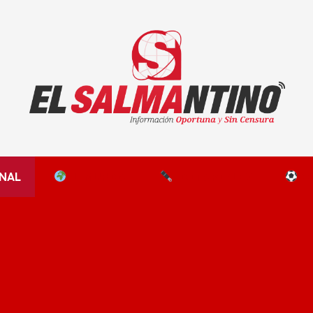
El Salmantino - medios/noticias/editorial
NAL
EL MUNDO
EDITORIALES
D