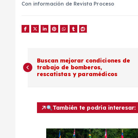
Con información de Revista Proceso
N
Buscan mejorar condiciones de
trabajo de bomberos,
a
rescatistas y paramédicos
v
e
También te podría interesar:
g