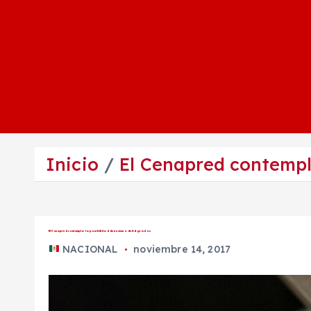
Inicio
El Cenapred contempla
El Cenapred contempla la posibilidad de un sismo de 8.4 grados
NACIONAL
noviembre 14, 2017