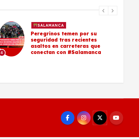
SALAMANCA
Peregrinos temen por su
seguridad tras recientes
asaltos en carreteras que
5
conectan con #Salamanca
4