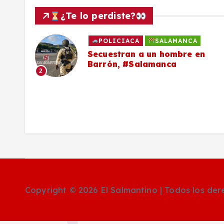
¿Te lo perdiste?
POLICIACA
SALAMANCA
to
Secuestran a un hombre en
Barrón, #Salamanca
2
ron
Copyright © 2026 El Salmantino | Todos los de