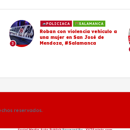
POLICIACA
SALAMANCA
Roban con violencia vehículo a
una mujer en San José de
Mendoza, #Salamanca
3
rechos reservados.
Social Media Auto Publish
Powered By :
XYZScripts.com