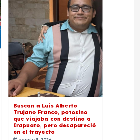
Buscan a Luis Alberto
Trujano Franco, potosino
que viajaba con destino a
Irapuato, pero desapareció
en el trayecto
agosto 3, 2026