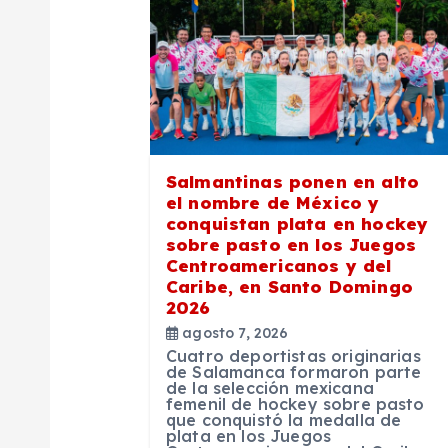
a
c
i
ó
Salmantinas ponen en alto
el nombre de México y
n
conquistan plata en hockey
sobre pasto en los Juegos
Centroamericanos y del
d
Caribe, en Santo Domingo
2026
e
agosto 7, 2026
Cuatro deportistas originarias
de Salamanca formaron parte
de la selección mexicana
e
femenil de hockey sobre pasto
que conquistó la medalla de
plata en los Juegos