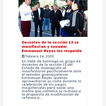
d
e
e
n
Docentes de la sección 13 se
t
manifiestan y senador
Emmanuel Reyes los respalda
r
febrero 24, 2025
En Valle de Santiago un grupo de
docentes de la sección 13 del
a
Estado de Guanajuato sé
manifestaron pacíficamente ante
el senador guanajuatense
Emmanuel Reyes. Quienes
d
aprovecharon su visita durante la
celebración de los juegos
magisteriales para sacar una
a
manta que contenía su rechazo a
la propuesta de modificación de
reforma a…