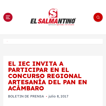
S
a
l
t
a
r
a
l
c
o
El Salmantino - medios/noticias/editorial
n
t
e
Inicio
n
i
d
o
EL IEC INVITA A
PARTICIPAR EN EL
CONCURSO REGIONAL
ARTESANÍA DEL PAN EN
ACÁMBARO
BOLETIN DE PRENSA
julio 8, 2017