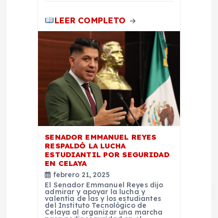
s
LEER COMPLETO
SENADOR EMMANUEL REYES
RESPALDÓ LA LUCHA
ESTUDIANTIL POR SEGURIDAD
EN CELAYA
febrero 21, 2025
El Senador Emmanuel Reyes dijo
admirar y apoyar la lucha y
valentía de las y los estudiantes
del Instituto Tecnológico de
Celaya al organizar una marcha