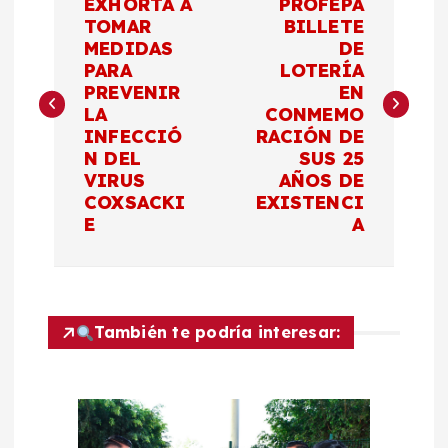
a
EXHORTA A
PROFEPA
TOMAR
BILLETE
MEDIDAS
DE
v
PARA
LOTERÍA
PREVENIR
EN
e
LA
CONMEMO
INFECCIÓ
RACIÓN DE
g
N DEL
SUS 25
VIRUS
AÑOS DE
a
COXSACKI
EXISTENCI
E
A
c
i
También te podría interesar:
ó
n