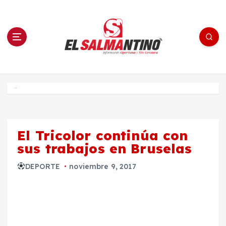
S
a
l
t
a
r
a
l
c
o
El Salmantino - medios/noticias/editorial
n
t
e
Inicio
n
i
d
o
El Tricolor continúa con
sus trabajos en Bruselas
DEPORTE
noviembre 9, 2017