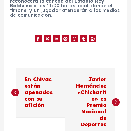
reconocerá la cancha del Estadio Rey
Balduino
a las 11:00 horas local, donde el
timonel y un jugador atenderán a los medios
de comunicación.
N
En Chivas
Javier
a
están
Hernández
apenados
«Chicharit
con su
o» es
v
afición
Premio
Nacional
e
de
Deportes