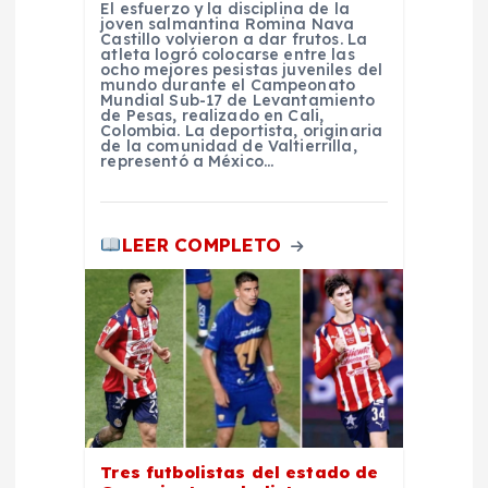
El esfuerzo y la disciplina de la
joven salmantina Romina Nava
t
Castillo volvieron a dar frutos. La
atleta logró colocarse entre las
ocho mejores pesistas juveniles del
r
mundo durante el Campeonato
Mundial Sub-17 de Levantamiento
de Pesas, realizado en Cali,
Colombia. La deportista, originaria
a
de la comunidad de Valtierrilla,
representó a México…
d
LEER COMPLETO
a
s
Tres futbolistas del estado de