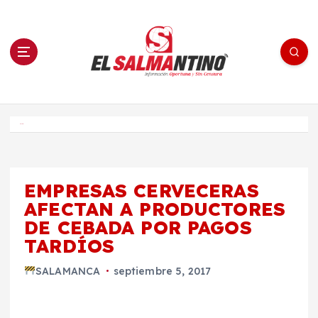
S
a
l
t
a
r
a
l
c
o
El Salmantino - medios/noticias/editorial
n
t
e
Inicio
n
i
d
o
EMPRESAS CERVECERAS
AFECTAN A PRODUCTORES
DE CEBADA POR PAGOS
TARDÍOS
SALAMANCA
septiembre 5, 2017