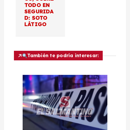
c
TODO EN
SEGURIDA
D: SOTO
i
LÁTIGO
ó
n
También te podría interesar:
d
e
e
n
t