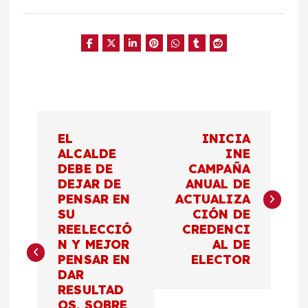
N
EL
INICIA
a
ALCALDE
INE
DEBE DE
CAMPAÑA
DEJAR DE
ANUAL DE
v
PENSAR EN
ACTUALIZA
SU
CIÓN DE
e
REELECCIÓ
CREDENCI
N Y MEJOR
AL DE
g
PENSAR EN
ELECTOR
DAR
a
RESULTAD
OS, SOBRE