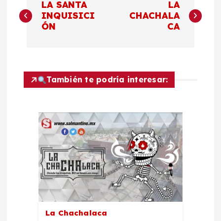
LA SANTA
LA
a
INQUISICI
CHACHALA
ÓN
CA
v
e
También te podría interesar:
g
a
c
i
ó
n
La Chachalaca