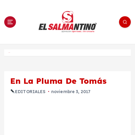
S
a
l
t
a
r
a
l
c
o
El Salmantino - medios/noticias/editorial
n
t
e
Inicio
n
i
d
o
En La Pluma De Tomás
EDITORIALES
noviembre 3, 2017