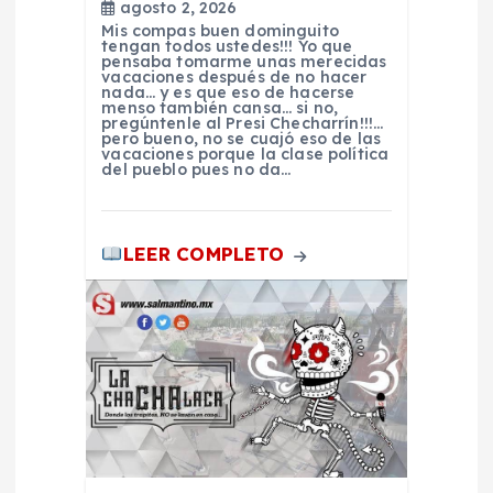
agosto 2, 2026
d
Mis compas buen dominguito
tengan todos ustedes!!! Yo que
pensaba tomarme unas merecidas
e
vacaciones después de no hacer
nada… y es que eso de hacerse
menso también cansa… si no,
pregúntenle al Presi Checharrín!!!…
e
pero bueno, no se cuajó eso de las
vacaciones porque la clase política
del pueblo pues no da…
n
t
LEER COMPLETO
r
a
d
a