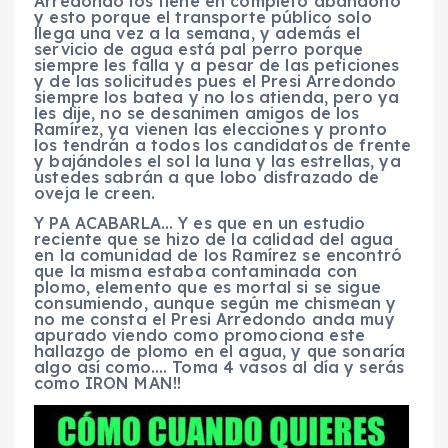
Arredondo los tiene en completo abandono
y esto porque el transporte público solo
llega una vez a la semana, y además el
servicio de agua está pal perro porque
siempre les falla y a pesar de las peticiones
y de las solicitudes pues el Presi Arredondo
siempre los batea y no los atienda, pero ya
les dije, no se desanimen amigos de los
Ramírez, ya vienen las elecciones y pronto
los tendrán a todos los candidatos de frente
y bajándoles el sol la luna y las estrellas, ya
ustedes sabrán a que lobo disfrazado de
oveja le creen.
Y PA ACABARLA… Y es que en un estudio
reciente que se hizo de la calidad del agua
en la comunidad de los Ramírez se encontró
que la misma estaba contaminada con
plomo, elemento que es mortal si se sigue
consumiendo, aunque según me chismean y
no me consta el Presi Arredondo anda muy
apurado viendo como promociona este
hallazgo de plomo en el agua, y que sonaría
algo así como…. Toma 4 vasos al día y serás
como IRON MAN!!