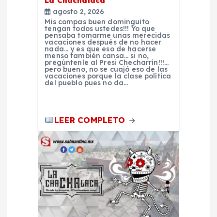
La Chachalaca
d
agosto 2, 2026
Mis compas buen dominguito
tengan todos ustedes!!! Yo que
e
pensaba tomarme unas merecidas
vacaciones después de no hacer
nada… y es que eso de hacerse
e
menso también cansa… si no,
pregúntenle al Presi Checharrín!!!…
pero bueno, no se cuajó eso de las
vacaciones porque la clase política
n
del pueblo pues no da…
t
LEER COMPLETO
r
a
d
a