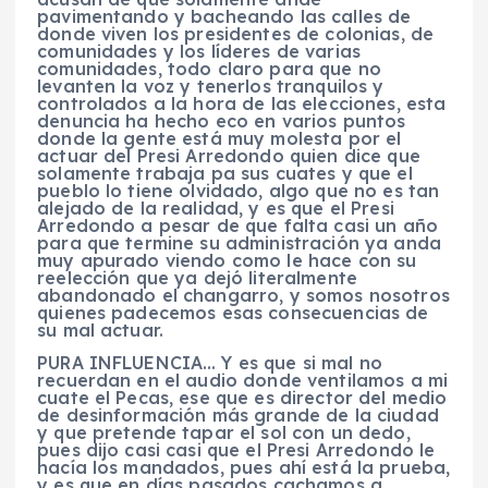
pavimentando y bacheando las calles de
donde viven los presidentes de colonias, de
comunidades y los líderes de varias
comunidades, todo claro para que no
levanten la voz y tenerlos tranquilos y
controlados a la hora de las elecciones, esta
denuncia ha hecho eco en varios puntos
donde la gente está muy molesta por el
actuar del Presi Arredondo quien dice que
solamente trabaja pa sus cuates y que el
pueblo lo tiene olvidado, algo que no es tan
alejado de la realidad, y es que el Presi
Arredondo a pesar de que falta casi un año
para que termine su administración ya anda
muy apurado viendo como le hace con su
reelección que ya dejó literalmente
abandonado el changarro, y somos nosotros
quienes padecemos esas consecuencias de
su mal actuar.
PURA INFLUENCIA… Y es que si mal no
recuerdan en el audio donde ventilamos a mi
cuate el Pecas, ese que es director del medio
de desinformación más grande de la ciudad
y que pretende tapar el sol con un dedo,
pues dijo casi casi que el Presi Arredondo le
hacía los mandados, pues ahí está la prueba,
y es que en días pasados cachamos a