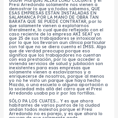
Gober Márquez ALIAS LORD COLGATE y el
Presi Arredondo solamente nos vienen a
demostrar lo que ya todos sabemos, QUE
ESAS EMPRESAS ESTÁN INSTALADAS EN
SALAMANCA POR LA MANO DE OBRA TAN
BARATA QUE SE PUEDE CONTRATAR, por lo
que solamente vienen a explotarnos
literalmente, lo cual queda reflejado con el
caso reciente de la empresa AKI SEAT ya
que 25 de sus trabajadores se intoxicaron
por lo que los llevaron aun clínica particular
con tal que no se diera cuenta el IMSS. Algo
que de verdad preocupa porque eso
significa que los trabajadores no cuentan
con esa prestación, por lo que acceder a
vivienda servicios de salud y jubilación son
inexistentes para esas empresas que
solamente vienen a esclavizarnos y a
enriquecerse de nosotros, porque al menos
yo no he visto un parque que haya hecho
Mazda, o una escuela o alguna aportación a
la sociedad más allá del carro que el Presi
Arredondo usaba pa ir por las tortillas.
SÓLO PA LOS CUATES… Y es que ahora
habitantes de varios puntos de la ciudad
andan todos molestos porque el Presi
Arredondo no es parejo, y es que ahora lo
acusan de que solamente ande