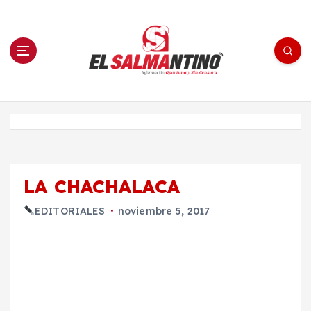
S
a
l
t
a
r
a
l
c
o
El Salmantino - medios/noticias/editorial
n
t
e
Inicio
n
i
d
o
LA CHACHALACA
EDITORIALES
noviembre 5, 2017