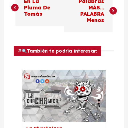
En La
Palabras
a
Pluma De
MÁS…
Tomás
PALABRA
Menos
v
e
g
También te podría interesar:
a
c
i
ó
n