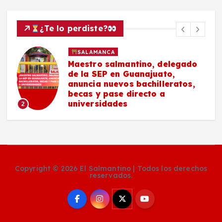
¿Te lo perdiste?
POLICIACA
SALAMANCA
Masculino es localizado sin
vida en Praderas del Sol
#Salamanca
3
Copyright © 2026 El Salmantino | Todos los derechos
reservados.
Social Media Auto Publish
Powered By :
XYZScripts.com