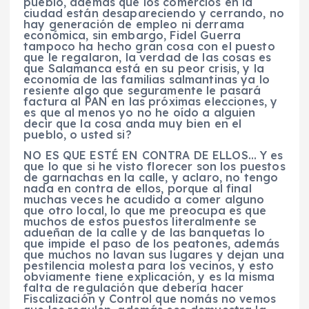
pueblo, además que los comercios en la
ciudad están desapareciendo y cerrando, no
hay generación de empleo ni derrama
económica, sin embargo, Fidel Guerra
tampoco ha hecho gran cosa con el puesto
que le regalaron, la verdad de las cosas es
que Salamanca está en su peor crisis, y la
economía de las familias salmantinas ya lo
resiente algo que seguramente le pasará
factura al PAN en las próximas elecciones, y
es que al menos yo no he oído a alguien
decir que la cosa anda muy bien en el
pueblo, o usted si?
NO ES QUE ESTÉ EN CONTRA DE ELLOS… Y es
que lo que si he visto florecer son los puestos
de garnachas en la calle, y aclaro, no tengo
nada en contra de ellos, porque al final
muchas veces he acudido a comer alguno
que otro local, lo que me preocupa es que
muchos de estos puestos literalmente se
adueñan de la calle y de las banquetas lo
que impide el paso de los peatones, además
que muchos no lavan sus lugares y dejan una
pestilencia molesta para los vecinos, y esto
obviamente tiene explicación, y es la misma
falta de regulación que debería hacer
Fiscalización y Control que nomás no vemos