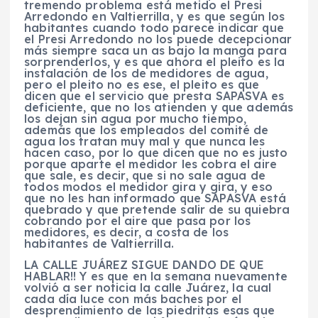
tremendo problema está metido el Presi
Arredondo en Valtierrilla, y es que según los
habitantes cuando todo parece indicar que
el Presi Arredondo no los puede decepcionar
más siempre saca un as bajo la manga para
sorprenderlos, y es que ahora el pleito es la
instalación de los de medidores de agua,
pero el pleito no es ese, el pleito es que
dicen que el servicio que presta SAPASVA es
deficiente, que no los atienden y que además
los dejan sin agua por mucho tiempo,
además que los empleados del comité de
agua los tratan muy mal y que nunca les
hacen caso, por lo que dicen que no es justo
porque aparte el medidor les cobra el aire
que sale, es decir, que si no sale agua de
todos modos el medidor gira y gira, y eso
que no les han informado que SAPASVA está
quebrado y que pretende salir de su quiebra
cobrando por el aire que pasa por los
medidores, es decir, a costa de los
habitantes de Valtierrilla.
LA CALLE JUÁREZ SIGUE DANDO DE QUE
HABLAR!! Y es que en la semana nuevamente
volvió a ser noticia la calle Juárez, la cual
cada día luce con más baches por el
desprendimiento de las piedritas esas que