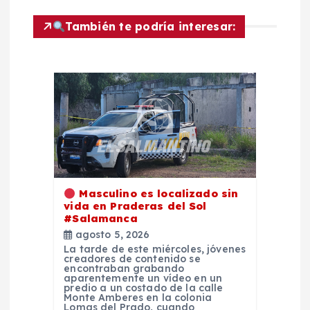
d
También te podría interesar:
e
e
n
t
r
Masculino es localizado sin
vida en Praderas del Sol
a
#Salamanca
agosto 5, 2026
d
La tarde de este miércoles, jóvenes
creadores de contenido se
encontraban grabando
aparentemente un vídeo en un
a
predio a un costado de la calle
Monte Amberes en la colonia
Lomas del Prado, cuando