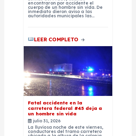
s
encontraron por accidente el
cuerpo de un hombre sin vida. De
inmediato dieron aviso a las
autoridades municipales las…
LEER COMPLETO
Fatal accidente en la
carretera federal #45 deja a
un hombre sin vida
julio 31, 2026
La lluviosa noche de este viernes,
conductores del tramo carretero
ubicado a la altura de la colonia