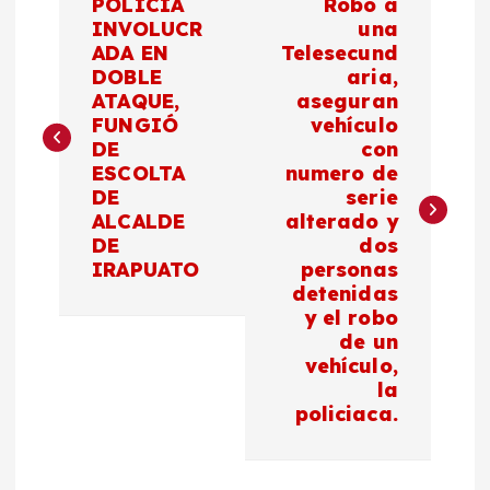
POLICÍA
Robo a
a
INVOLUCR
una
ADA EN
Telesecund
DOBLE
aria,
v
ATAQUE,
aseguran
FUNGIÓ
vehículo
e
DE
con
ESCOLTA
numero de
g
DE
serie
ALCALDE
alterado y
a
DE
dos
IRAPUATO
personas
c
detenidas
y el robo
de un
i
vehículo,
la
ó
policiaca.
n