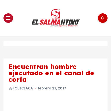
S
a
l
t
a
r
a
l
c
o
El Salmantino - medios/noticias/editorial
n
t
e
Inicio
n
i
d
o
Encuentran hombre
ejecutado en el canal de
coria
POLICIACA
febrero 23, 2017