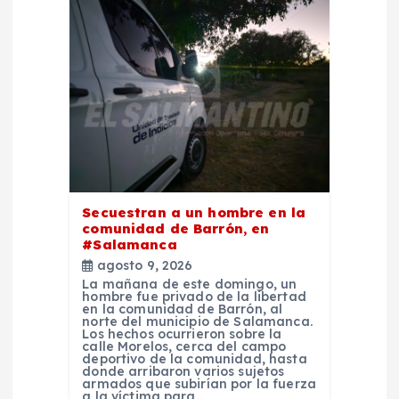
i
ó
n
d
e
Secuestran a un hombre en la
comunidad de Barrón, en
e
#Salamanca
agosto 9, 2026
n
La mañana de este domingo, un
hombre fue privado de la libertad
en la comunidad de Barrón, al
norte del municipio de Salamanca.
t
Los hechos ocurrieron sobre la
calle Morelos, cerca del campo
deportivo de la comunidad, hasta
r
donde arribaron varios sujetos
armados que subirían por la fuerza
a la víctima para…