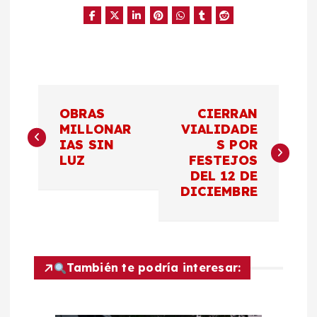
N
OBRAS
CIERRAN
a
MILLONAR
VIALIDADE
IAS SIN
S POR
LUZ
FESTEJOS
v
DEL 12 DE
DICIEMBRE
e
g
a
También te podría interesar:
c