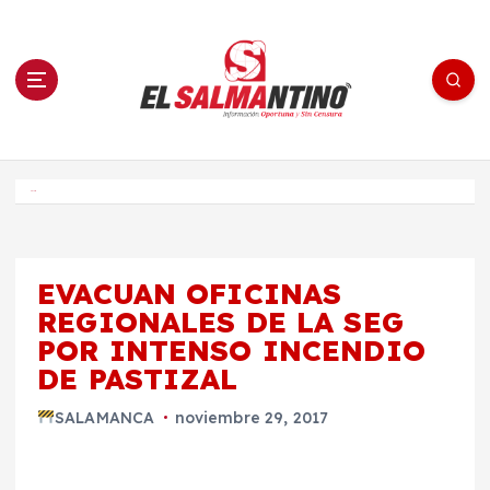
S
a
l
t
a
r
a
l
c
o
El Salmantino - medios/noticias/editorial
n
t
e
Inicio
n
i
d
o
EVACUAN OFICINAS
REGIONALES DE LA SEG
POR INTENSO INCENDIO
DE PASTIZAL
SALAMANCA
noviembre 29, 2017