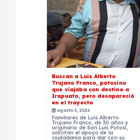
i
ó
n
d
e
Buscan a Luis Alberto
Trujano Franco, potosino
que viajaba con destino a
e
Irapuato, pero desapareció
en el trayecto
n
agosto 3, 2026
Familiares de Luis Alberto
Trujano Franco, de 30 años y
t
originario de San Luis Potosí,
solicitan el apoyo de la
ciudadanía para dar con su