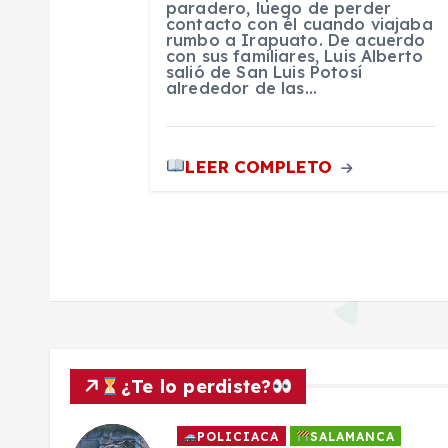
paradero, luego de perder
r
contacto con él cuando viajaba
rumbo a Irapuato. De acuerdo
con sus familiares, Luis Alberto
a
salió de San Luis Potosí
alrededor de las…
d
LEER COMPLETO
a
s
¿Te lo perdiste?
SALAMANCA