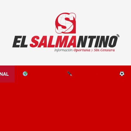
El Salmantino - medios/noticias/editorial
NAL
EL MUNDO
EDITORIALES
D