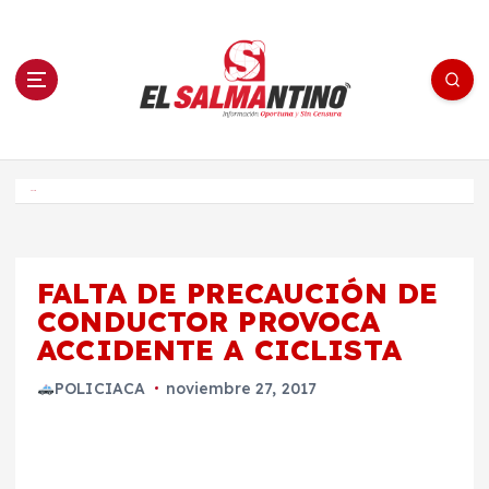
S
a
l
t
a
r
a
l
c
o
El Salmantino - medios/noticias/editorial
n
t
e
Inicio
n
i
d
o
FALTA DE PRECAUCIÓN DE
CONDUCTOR PROVOCA
ACCIDENTE A CICLISTA
POLICIACA
noviembre 27, 2017