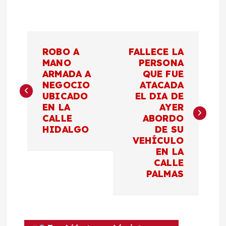
N
ROBO A
FALLECE LA
a
MANO
PERSONA
ARMADA A
QUE FUE
NEGOCIO
ATACADA
v
UBICADO
EL DIA DE
EN LA
AYER
e
CALLE
ABORDO
HIDALGO
DE SU
g
VEHÍCULO
EN LA
a
CALLE
PALMAS
c
i