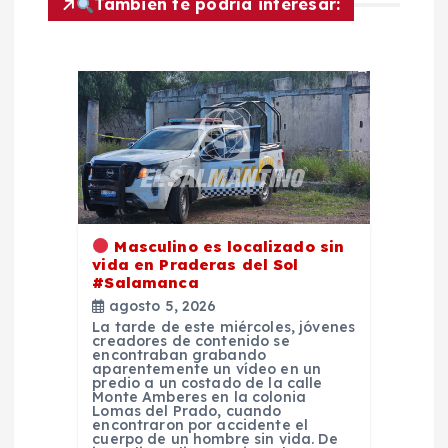
También te podría interesar:
ó
n
d
e
e
Masculino es localizado sin
n
vida en Praderas del Sol
#Salamanca
agosto 5, 2026
t
La tarde de este miércoles, jóvenes
creadores de contenido se
encontraban grabando
r
aparentemente un vídeo en un
predio a un costado de la calle
Monte Amberes en la colonia
a
Lomas del Prado, cuando
encontraron por accidente el
cuerpo de un hombre sin vida. De