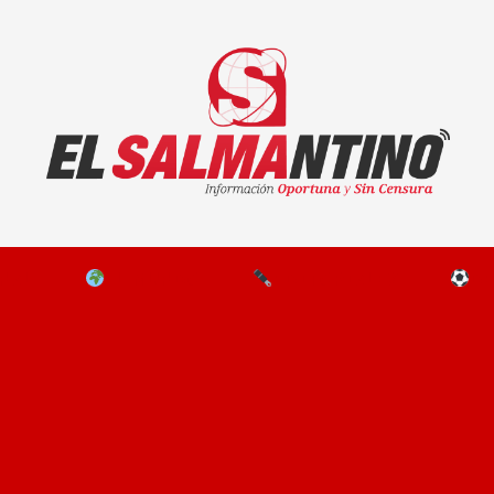
El Salmantino - medios/noticias/editorial
NAL
EL MUNDO
EDITORIALES
D