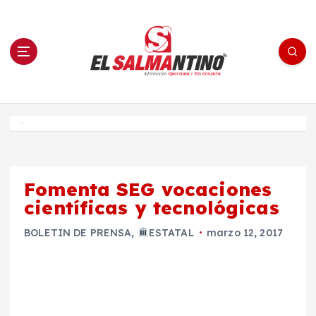
S
a
l
t
a
r
a
l
c
o
El Salmantino - medios/noticias/editorial
n
t
e
Inicio
n
i
d
o
Fomenta SEG vocaciones
científicas y tecnológicas
BOLETIN DE PRENSA
,
ESTATAL
marzo 12, 2017