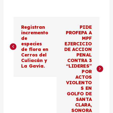
N
Registran
PIDE
a
incremento
PROFEPA A
de
MPF
especies
EJERCICIO
v
de flora en
DE ACCION
Cerros del
PENAL
e
Culiacán y
CONTRA 3
La Gavia.
“LIDERES”
g
POR
ACTOS
a
VIOLENTO
S EN
c
GOLFO DE
SANTA
CLARA,
i
SONORA