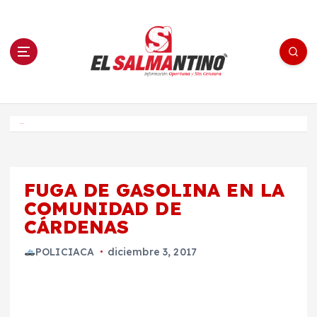
S
a
l
t
a
r
a
l
c
o
El Salmantino - medios/noticias/editorial
n
t
e
Inicio
n
i
d
o
FUGA DE GASOLINA EN LA
COMUNIDAD DE
CÁRDENAS
POLICIACA
diciembre 3, 2017