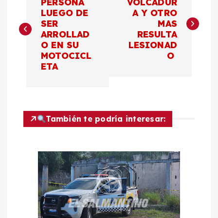
a
PERSONA
VOLCADUR
LUEGO DE
A Y OTRO
SER
MAS
v
ARROLLAD
RESULTA
O EN SU
LESIONAD
e
MOTOCICL
O
ETA
g
a
c
También te podría interesar:
i
ó
n