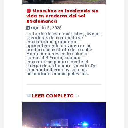
d
Masculino es localizado sin
e
vida en Praderas del Sol
#Salamanca
e
agosto 5, 2026
La tarde de este miércoles, jóvenes
creadores de contenido se
n
encontraban grabando
aparentemente un vídeo en un
predio a un costado de la calle
t
Monte Amberes en la colonia
Lomas del Prado, cuando
encontraron por accidente el
cuerpo de un hombre sin vida. De
r
inmediato dieron aviso a las
autoridades municipales las…
a
LEER COMPLETO
d
a
s