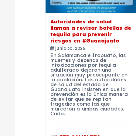
ó
n
Autoridades de salud
llaman a revisar botellas de
d
tequila para prevenir
riesgos en #Guanajuato
e
junio 30, 2026
En Salamanca e Irapuato, las
muertes y decenas de
e
intoxicaciones por tequila
adulterado dejaron una
situación muy preocupante en
la población. Las autoridades
n
de salud del estado de
Guanajuato insisten en que la
prevención es la única manera
t
de evitar que se repitan
tragedias como las que
marcaron a ambas ciudades.
Cada…
r