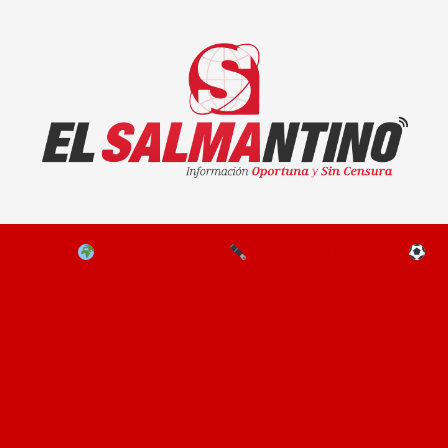
El Salmantino - medios/noticias/editorial
NAL
EL MUNDO
EDITORIALES
D