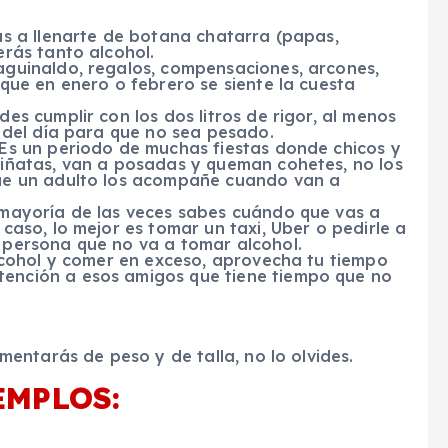
rás a llenarte de botana chatarra (papas,
erás tanto alcohol.
aguinaldo, regalos, compensaciones, arcones,
 que en enero o febrero se siente la cuesta
des cumplir con los dos litros de rigor, al menos
o del día para que no sea pesado.
 Es un periodo de muchas fiestas donde chicos y
piñatas, van a posadas y queman cohetes, no los
que un adulto los acompañe cuando van a
 mayoría de las veces sabes cuándo que vas a
 caso, lo mejor es tomar un taxi, Uber o pedirle a
 persona que no va a tomar alcohol.
alcohol y comer en exceso, aprovecha tu tiempo
tención a esos amigos que tiene tiempo que no
entarás de peso y de talla, no lo olvides.
EMPLOS: