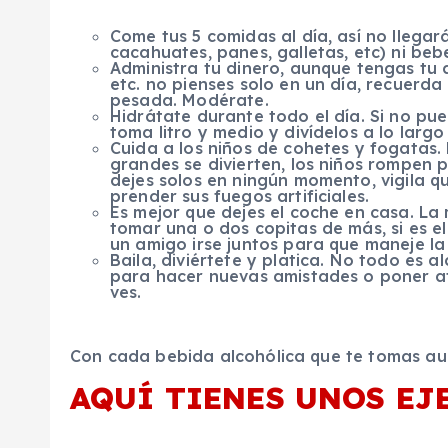
Come tus 5 comidas al día, así no llega
cacahuates, panes, galletas, etc) ni beb
Administra tu dinero, aunque tengas tu 
etc. no pienses solo en un día, recuerda
pesada. Modérate.
Hidrátate durante todo el día. Si no pue
toma litro y medio y divídelos a lo larg
Cuida a los niños de cohetes y fogatas.
grandes se divierten, los niños rompen 
dejes solos en ningún momento, vigila 
prender sus fuegos artificiales.
Es mejor que dejes el coche en casa. La
tomar una o dos copitas de más, si es el
un amigo irse juntos para que maneje la
Baila, diviértete y platica. No todo es 
para hacer nuevas amistades o poner a
ves.
Con cada bebida alcohólica que te tomas aum
AQUÍ TIENES UNOS EJ