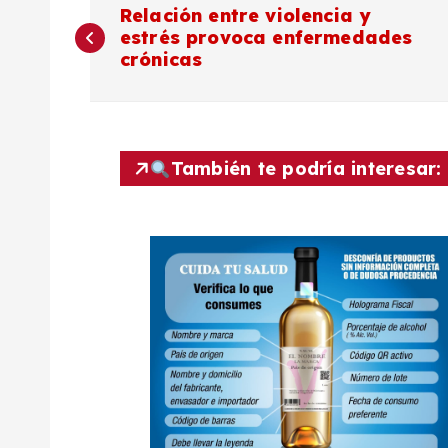
N
Relación entre violencia y
estrés provoca enfermedades
a
crónicas
v
e
También te podría interesar:
g
a
c
i