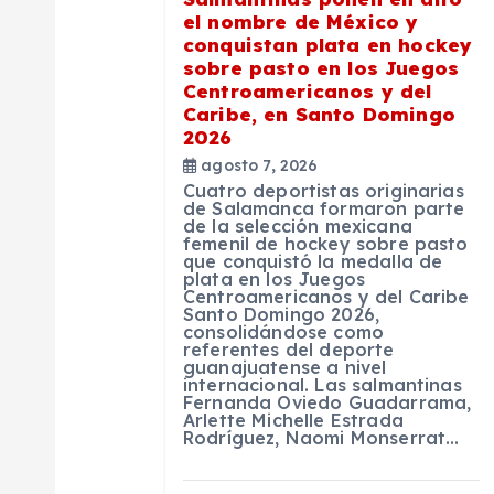
ó
el nombre de México y
n
conquistan plata en hockey
sobre pasto en los Juegos
Centroamericanos y del
d
Caribe, en Santo Domingo
2026
e
agosto 7, 2026
Cuatro deportistas originarias
de Salamanca formaron parte
de la selección mexicana
e
femenil de hockey sobre pasto
que conquistó la medalla de
plata en los Juegos
n
Centroamericanos y del Caribe
Santo Domingo 2026,
consolidándose como
referentes del deporte
t
guanajuatense a nivel
internacional. Las salmantinas
Fernanda Oviedo Guadarrama,
r
Arlette Michelle Estrada
Rodríguez, Naomi Monserrat…