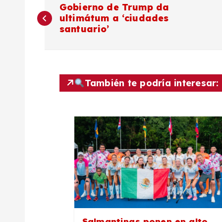
N
Gobierno de Trump da
ultimátum a ‘ciudades
a
santuario’
v
e
También te podría interesar:
g
a
c
i
Salmantinas ponen en alto