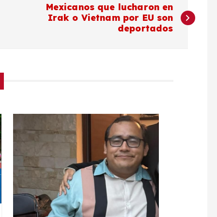
Mexicanos que lucharon en
Irak o Vietnam por EU son
deportados