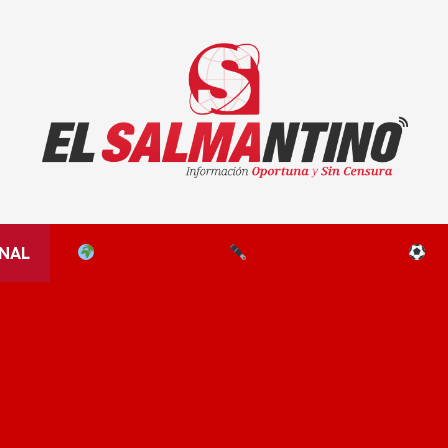
El Salmantino - medios/noticias/editorial
NAL
EL MUNDO
EDITORIALES
D