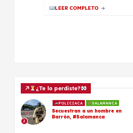
a
LEER COMPLETO
d
a
s
¿Te lo perdiste?
POLICIACA
SALAMANCA
to
Secuestran a un hombre en
Barrón, #Salamanca
2
ron